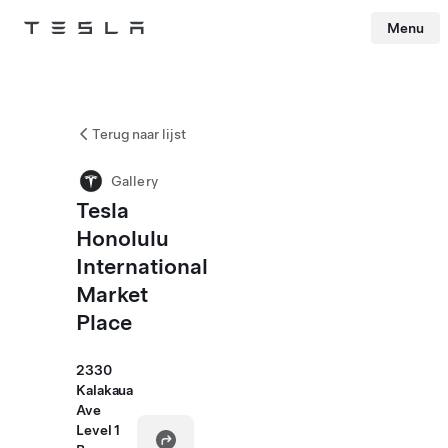
Menu
Tesla
Skip to main content
Terug naar lijst
Gallery
Tesla
Honolulu
International
Market
Place
2330
Kalakaua
Ave
Level 1