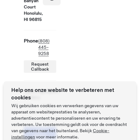
Banyan
Court
Honolulu,
HI 96815
Phone
(808)
445-
9258
Request
Callback
Help ons onze website te verbeteren met
Openingstijden
cookies
Gallery
Wij gebruiken cookies en verwerken gegevens van uw
Ma -
10:00 -
apparaat om websiteprestaties te analyseren,
Zo
21:00
advertentiecontent te personaliseren en uw ervaring te
verbeteren. Uw toestemming geldt ook voor de overdracht
Vraag
van gegevens naar het buitenland. Bekijk
een
Cookie-
testrit
instellingen
voor meer informatie.