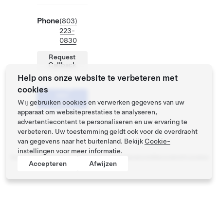
Phone
(803)
223-
0830
Request
Callback
Help ons onze website te verbeteren met
Vraag
cookies
een
Wij gebruiken cookies en verwerken gegevens van uw
testrit
aan
apparaat om websiteprestaties te analyseren,
advertentiecontent te personaliseren en uw ervaring te
verbeteren. Uw toestemming geldt ook voor de overdracht
van gegevens naar het buitenland. Bekijk
Cookie-
instellingen
voor meer informatie.
Tesla ©
2026
Privacy en Wettelijk
Contact
Vacatures
Nieuwsbrief
Locaties
Accepteren
Afwijzen