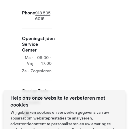
Phone
918 505
6015
Openingstijden
Service
Center
Ma -
08:00 -
Vrij
17:00
Za - Zo
gesloten
Overige Tesla-
activiteiten op
Help ons onze website te verbeteren met
de locatie
cookies
Wij gebruiken cookies en verwerken gegevens van uw
Gallery
apparaat om websiteprestaties te analyseren,
advertentiecontent te personaliseren en uw ervaring te