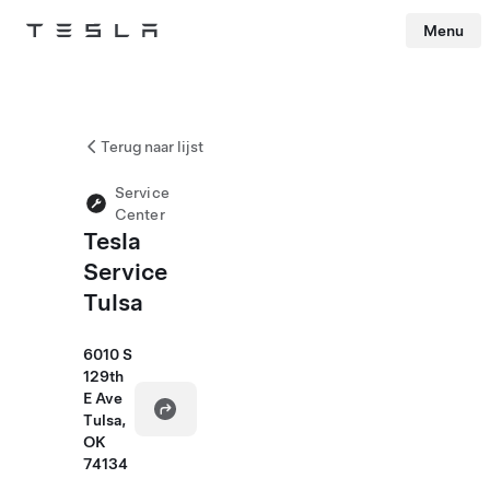
Menu
Tesla
Skip to main content
Terug naar lijst
Service
Center
Tesla
Service
Tulsa
6010 S
129th
E Ave
Tulsa,
OK
74134