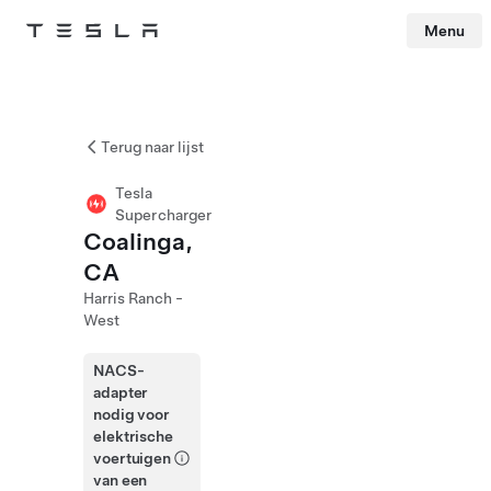
Menu
Tesla
Skip to main content
Terug naar lijst
Tesla
Supercharger
Coalinga,
CA
Harris Ranch -
West
NACS-
adapter
nodig voor
elektrische
voertuigen
van een