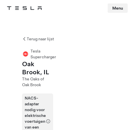
Menu
Tesla
Skip to main content
Terug naar lijst
Tesla
Supercharger
Oak
Brook, IL
The Oaks of
Oak Brook
NACS-
adapter
nodig voor
elektrische
voertuigen
van een