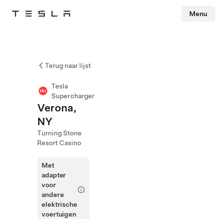
Menu
Tesla
Skip to main content
Terug naar lijst
Tesla
Supercharger
Verona,
NY
Turning Stone
Resort Casino
Met
adapter
voor
andere
elektrische
voertuigen