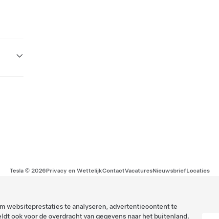
Tesla ©
2026
Privacy en Wettelijk
Contact
Vacatures
Nieuwsbrief
Locaties
 websiteprestaties te analyseren, advertentiecontent te
ldt ook voor de overdracht van gegevens naar het buitenland.