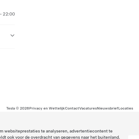
- 22:00
Tesla ©
2026
Privacy en Wettelijk
Contact
Vacatures
Nieuwsbrief
Locaties
 websiteprestaties te analyseren, advertentiecontent te
ldt ook voor de overdracht van gegevens naar het buitenland.