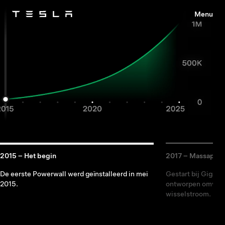
Menu
Tesla
Skip to main content
2015 – Het begin
2017 – Massaprod
De eerste Powerwall werd geïnstalleerd in mei
Gestart bij Giga N
2015.
ontworpen omvorme
wisselstroom.