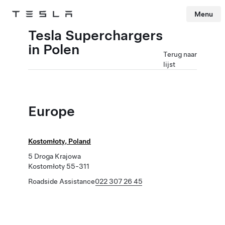
Menu
Tesla
Skip to main content
Tesla Superchargers
in Polen
Terug naar
lijst
Europe
Kostomłoty, Poland
5 Droga Krajowa
Kostomłoty 55-311
Roadside Assistance
022 307 26 45