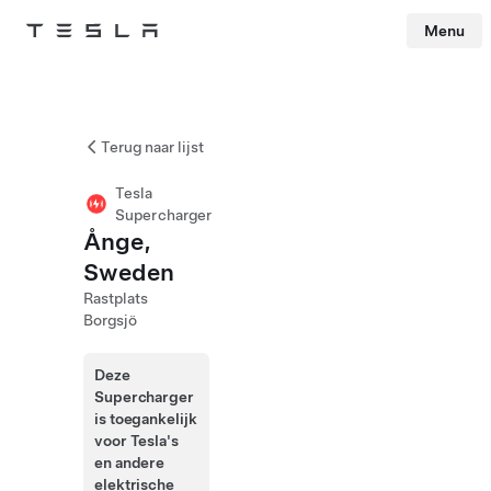
Menu
Tesla
Skip to main content
Terug naar lijst
Tesla
Supercharger
Ånge,
Sweden
Rastplats
Borgsjö
Deze
Supercharger
is toegankelijk
voor Tesla's
en andere
elektrische