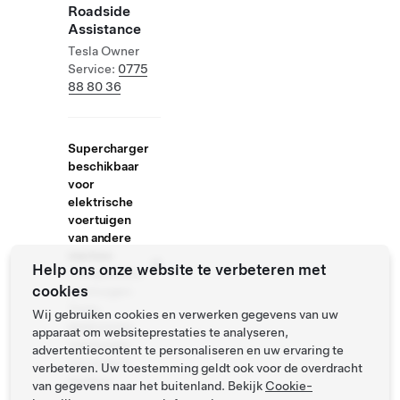
Roadside
Assistance
Tesla Owner
Service:
0775
88 80 36
Supercharger
beschikbaar
voor
elektrische
voertuigen
van andere
merken
Help ons onze website te verbeteren met
Compatibele
cookies
voertuigen:
Tesla,
Wij gebruiken cookies en verwerken gegevens van uw
elektrische
apparaat om websiteprestaties te analyseren,
voertuigen
advertentiecontent te personaliseren en uw ervaring te
van andere
verbeteren. Uw toestemming geldt ook voor de overdracht
merken
van gegevens naar het buitenland. Bekijk
Cookie-