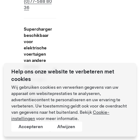
(0)77-588 80
36
Supercharger
beschikbaar
voor
elektrische
voertuigen
van andere
merken
Help ons onze website te verbeteren met
Compatibele
cookies
voertuigen:
Tesla,
Wij gebruiken cookies en verwerken gegevens van uw
elektrische
apparaat om websiteprestaties te analyseren,
voertuigen
advertentiecontent te personaliseren en uw ervaring te
van andere
verbeteren. Uw toestemming geldt ook voor de overdracht
merken
van gegevens naar het buitenland. Bekijk
Cookie-
instellingen
voor meer informatie.
Accepteren
Afwijzen