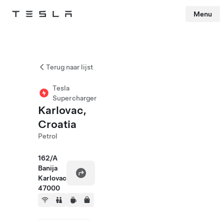
Menu
Tesla
Skip to main content
Terug naar lijst
Tesla
Supercharger
Karlovac,
Croatia
Petrol
162/A
Banija
Karlovac
47000