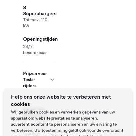
8
Superchargers
Tot max. 110
kW
Openingstijden
24/7
beschikbaar
Prijzen voor
Tesla-
rijders
Help ons onze website te verbeteren met
cookies
Roadside
Wij gebruiken cookies en verwerken gegevens van uw
Assistance
apparaat om websiteprestaties te analyseren,
Tesla Owner
advertentiecontent te personaliseren en uw ervaring te
Service:
017
verbeteren. Uw toestemming geldt ook voor de overdracht
776 417