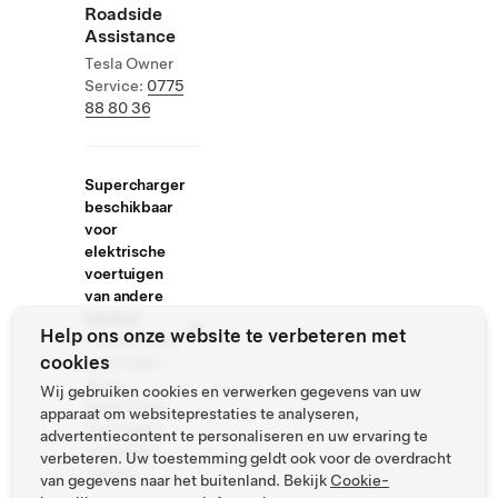
Roadside
Assistance
Tesla Owner
Service:
0775
88 80 36
Supercharger
beschikbaar
voor
elektrische
voertuigen
van andere
merken
Help ons onze website te verbeteren met
Compatibele
cookies
voertuigen:
Tesla,
Wij gebruiken cookies en verwerken gegevens van uw
elektrische
apparaat om websiteprestaties te analyseren,
voertuigen
advertentiecontent te personaliseren en uw ervaring te
van andere
verbeteren. Uw toestemming geldt ook voor de overdracht
merken
van gegevens naar het buitenland. Bekijk
Cookie-