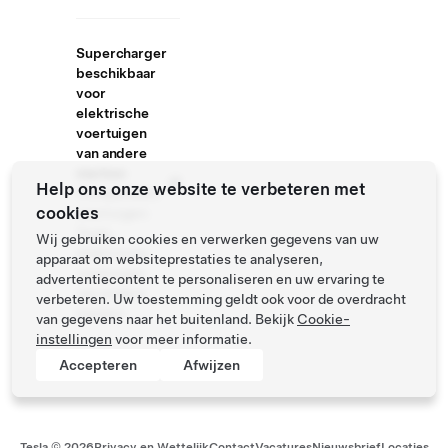
Supercharger
beschikbaar
voor
elektrische
voertuigen
van andere
merken
Help ons onze website te verbeteren met
Compatibele
cookies
voertuigen:
Tesla,
Wij gebruiken cookies en verwerken gegevens van uw
elektrische
apparaat om websiteprestaties te analyseren,
voertuigen
advertentiecontent te personaliseren en uw ervaring te
van andere
verbeteren. Uw toestemming geldt ook voor de overdracht
merken
van gegevens naar het buitenland. Bekijk
Cookie-
instellingen
voor meer informatie.
Accepteren
Afwijzen
Tesla ©
2026
Privacy en Wettelijk
Contact
Vacatures
Nieuwsbrief
Locaties