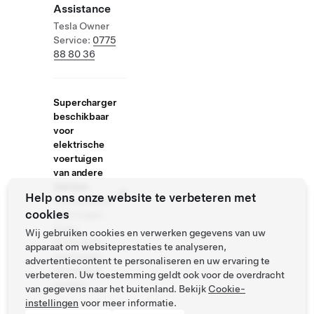
Assistance
Tesla Owner
Service:
0775
88 80 36
Supercharger
beschikbaar
voor
elektrische
voertuigen
van andere
merken
Help ons onze website te verbeteren met
Compatibele
cookies
voertuigen:
Tesla,
Wij gebruiken cookies en verwerken gegevens van uw
elektrische
apparaat om websiteprestaties te analyseren,
voertuigen
advertentiecontent te personaliseren en uw ervaring te
van andere
verbeteren. Uw toestemming geldt ook voor de overdracht
merken
van gegevens naar het buitenland. Bekijk
Cookie-
instellingen
voor meer informatie.