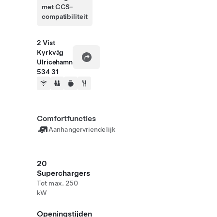
met CCS-
compatibiliteit
2 Vist
Kyrkväg
Ulricehamn
534 31
Comfortfuncties
Aanhangervriendelijk
20
Superchargers
Tot max. 250
kW
Openingstijden