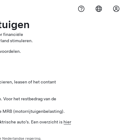
tuigen
r financiële
land stimuleren.
 voordelen.
cieren, leasen of het contant
n. Voor het restbedrag van de
e MRB (motorrijtuigenbelasting).
rische auto’s. Een overzicht is
hier
e Nederlandse regering.