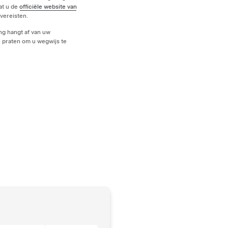
at u de
officiële website van
vereisten.
ng hangt af van uw
e praten om u wegwijs te