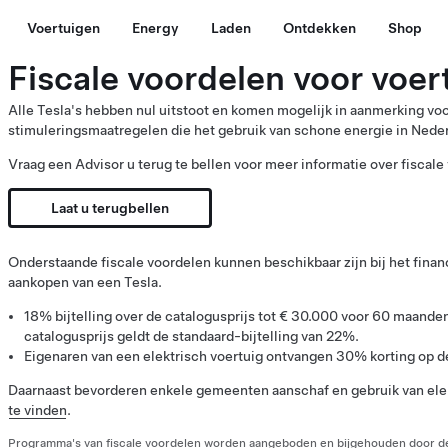
Voertuigen
Energy
Laden
Ontdekken
Shop
Fiscale voordelen voor voer
Alle Tesla's hebben nul uitstoot en komen mogelijk in aanmerking voo
stimuleringsmaatregelen die het gebruik van schone energie in Neder
Vraag een Advisor u terug te bellen voor meer informatie over fiscale
Laat u terugbellen
Onderstaande fiscale voordelen kunnen beschikbaar zijn bij het finan
aankopen van een Tesla.
18% bijtelling over de catalogusprijs tot € 30.000 voor 60 maande
catalogusprijs geldt de standaard-bijtelling van 22%.
Eigenaren van een elektrisch voertuig ontvangen 30% korting op d
Daarnaast bevorderen enkele gemeenten aanschaf en gebruik van elekt
te vinden
.
Programma's van fiscale voordelen worden aangeboden en bijgehouden door d