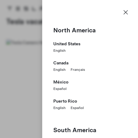
Vacatures
Menu
Tesla homepage
Skip to main content
Tesla vacatures
North America
United States
English
Canada
English
Français
México
Español
Puerto Rico
English
Español
South America