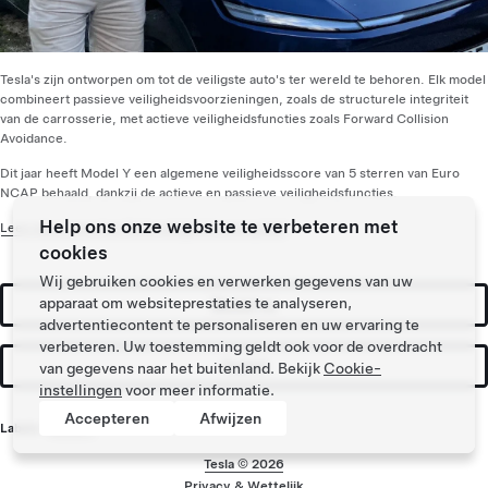
Tesla's zijn ontworpen om tot de veiligste auto's ter wereld te behoren. Elk model
combineert passieve veiligheidsvoorzieningen, zoals de structurele integriteit
van de carrosserie, met actieve veiligheidsfuncties zoals Forward Collision
Avoidance.
Dit jaar heeft Model Y een algemene veiligheidsscore van 5 sterren van Euro
NCAP behaald, dankzij de actieve en passieve veiligheidsfuncties.
Help ons onze website te verbeteren met
Lees meer over hoe Tesla veiligheid vooropstelt
.
cookies
Wij gebruiken cookies en verwerken gegevens van uw
apparaat om websiteprestaties te analyseren,
Bestel nu
advertentiecontent te personaliseren en uw ervaring te
verbeteren. Uw toestemming geldt ook voor de overdracht
Testrit
van gegevens naar het buitenland. Bekijk
Cookie-
instellingen
voor meer informatie.
Accepteren
Afwijzen
Labels:
Model Y
Tesla ©
2026
Privacy & Wettelijk