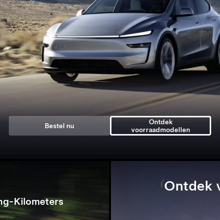
Ontdek
Bestel nu
voorraadmodellen
Ontdek 
ng-Kilometers