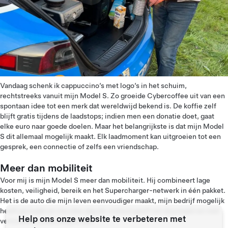
Vandaag schenk ik cappuccino’s met logo’s in het schuim,
rechtstreeks vanuit mijn Model S. Zo groeide Cybercoffee uit van een
spontaan idee tot een merk dat wereldwijd bekend is. De koffie zelf
blijft gratis tijdens de laadstops; indien men een donatie doet, gaat
elke euro naar goede doelen. Maar het belangrijkste is dat mijn Model
S dit allemaal mogelijk maakt. Elk laadmoment kan uitgroeien tot een
gesprek, een connectie of zelfs een vriendschap.
Meer dan mobiliteit
Voor mij is mijn Model S meer dan mobiliteit. Hij combineert lage
kosten, veiligheid, bereik en het Supercharger-netwerk in één pakket.
Het is de auto die mijn leven eenvoudiger maakt, mijn bedrijf mogelijk
heeft gemaakt en me elke dag de vrijheid geeft om duurzaam en met
Help ons onze website te verbeteren met
vertrouwen onderweg te zijn.