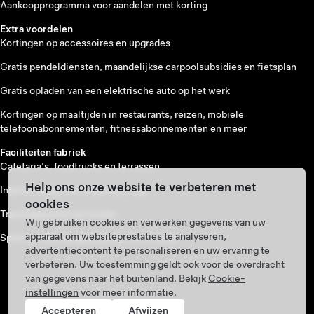
Aankoopprogramma voor aandelen met korting
Extra voordelen
Kortingen op accessoires en upgrades
Gratis pendeldiensten, maandelijkse carpoolsubsidies en fietsplan
Gratis opladen van een elektrische auto op het werk
Kortingen op maaltijden in restaurants, reizen, mobiele
telefoonabonnementen, fitnessabonnementen en meer
Faciliteiten fabriek
Cafetaria's, foodtrucks en terrassen
Help ons onze website te verbeteren met
Interne medische ondersteuning
cookies
Trainingscentra op locatie
Wij gebruiken cookies en verwerken gegevens van uw
apparaat om websiteprestaties te analyseren,
Sportscholen op geselecteerde locaties
advertentiecontent te personaliseren en uw ervaring te
verbeteren. Uw toestemming geldt ook voor de overdracht
van gegevens naar het buitenland. Bekijk
Cookie-
instellingen
voor meer informatie.
Accepteren
Afwijzen