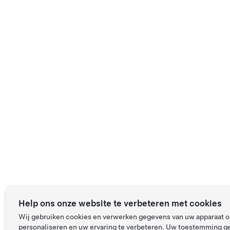
Gewenste laadtoestand bij aankomst instellen
Superchargers
Destination Chargers
Deze tool dient uitsluitend voor informatieve doeleinden. Om
het geschatte bereik van een nieuw voertuig te vergelijken,
kunt u de officiële WLTP-waarde gebruiken. Het
daadwerkelijke bereik van uw voertuig kan aanzienlijk variëren
afhankelijk van vele factoren, zoals de leeftijd van het voertuig,
uw rijstijl, de omgevingstemperatuur en de batterijdegradatie.
De mate waarin de batterij is gedegradeerd hangt voornamelijk
af van de leeftijd van de batterij en de kilometerstand en
gebruiksomstandigheden van het voertuig. Meer informatie
over
batterijdegradatie
.
Help ons onze website te verbeteren met cookies
Wij gebruiken cookies en verwerken gegevens van uw apparaat om
personaliseren en uw ervaring te verbeteren. Uw toestemming ge