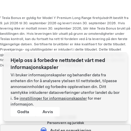
Tesla Bonus er gyldig for Model Y Premium Long Range firehjulsdrift bestilt fra
1
9. juli 2026 til 30. september 2026 og levert innen 30. september 2026. Hvis
levering ikke er mottatt innen 30. september 2026, blir ikke Tesla Bonus brukt på
bestillingen din. Hvis leveringen blir utsatt på grunn av omstendigheter under
Teslas kontroll, kan du fortsatt ha rett til fordelen ved å ta levering på den første
tilgjengelige datoen. Sertifiserte bruktbiler er ikke kvalifisert for dette tilbudet.
Prøvekjørings- og utstillingsbiler er inkludert i dette tilbudet. Dette tilbudet
gjelder for bestillinger med kontantbetaling, tredjepartsfinansiering og Tesla-
Hjelp oss å forbedre nettstedet vårt med
finansiering. Offentlige insentiver og tredjepartsprogrammer forblir upåvirket.
Dette tilbudet vises på bilfakturaen som Tesla Bonus.
informasjonskapsler
Vi bruker informasjonskapsler og behandler data fra
enheten din for å analysere ytelsen til nettstedet, tilpasse
annonseinnholdet og forbedre opplevelsen din. Ditt
samtykke inkluderer dataoverføringer utenfor landet du bor
i. Se
innstillinger for informasjonskapsler
for mer
informasjon.
Godta
Avvis
Tesla ©
2026
Personvern og juridisk
Bunntekstmeny
Nyheter
Avtal en prøvekjøring