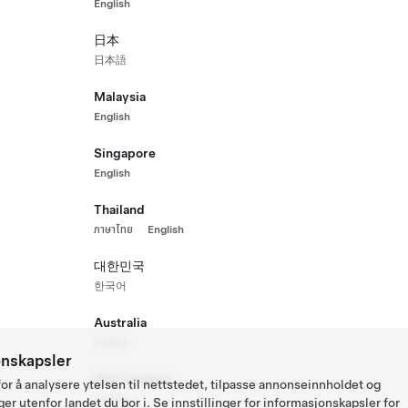
English
koden, kan du kopiere 
https://ts.la/app
Still et spør
日本
日本語
For generelle støt
spørsmål i nettskje
Malaysia
English
logg inn
Singapore
English
Thailand
ภาษาไทย
English
대한민국
한국어
Australia
English
onskapsler
New Zealand
or å analysere ytelsen til nettstedet, tilpasse annonseinnholdet og
English
er utenfor landet du bor i. Se
innstillinger for informasjonskapsler
for