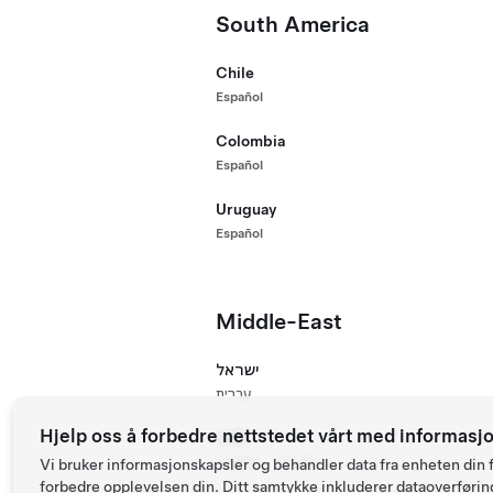
South America
Chile
Español
Colombia
Español
Uruguay
Español
Middle-East
ישראל
עִברִית
Hjelp oss å forbedre nettstedet vårt med informasj
UAE
English
اَلْعَرَبِيَّةُ
Vi bruker informasjonskapsler og behandler data fra enheten din f
forbedre opplevelsen din. Ditt samtykke inkluderer dataoverføring