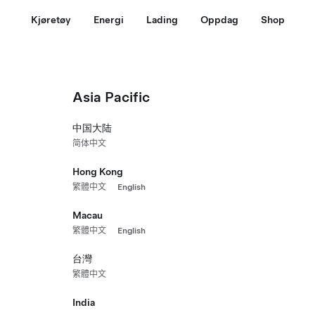
Kjøretøy
Energi
Lading
Oppdag
Shop
Asia Pacific
Kontakt 
中国大陆
Tesla Assist 
简体中文
Skann QR-koden for 
motta personrettet 
Hong Kong
og mer.
繁體中文
English
Macau
繁體中文
English
台灣
繁體中文
India
Krever app-versjon 4.