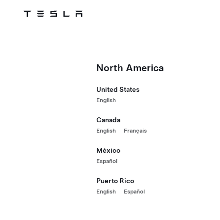
Tesla
Skip to main content
North America
United States
English
Canada
English
Français
México
Español
Puerto Rico
English
Español