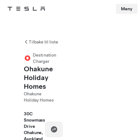
Meny
Tesla
Skip to main content
Tilbake til liste
Destination
Charger
Ohakune
Holiday
Homes
Ohakune
Holiday Homes
30C
Snowmass
Drive
Ohakune,
Auckland