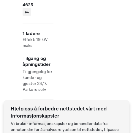
4625
1 ladere
Effekt: 19 kW
maks.
Tilgang og
åpningstider
Tilgjengelig for
kunder og
gjester 24/7.
Parkere selv
Hjelp oss å forbedre nettstedet vårt med
Website
+64
informasjonskapsler
& Phone
27
Number
490
Vi bruker informasjonskapsler og behandler data fra
9712
enheten din for å analysere ytelsen til nettstedet, tilpasse