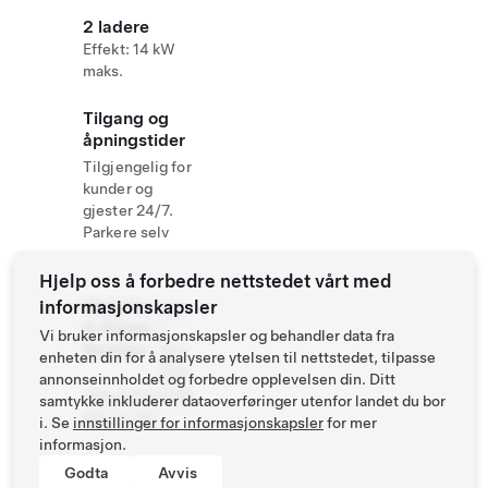
2 ladere
Effekt: 14 kW
maks.
Tilgang og
åpningstider
Tilgjengelig for
kunder og
gjester 24/7.
Parkere selv
Hjelp oss å forbedre nettstedet vårt med
informasjonskapsler
Website
+64
& Phone
3
Vi bruker informasjonskapsler og behandler data fra
Number
450
enheten din for å analysere ytelsen til nettstedet, tilpasse
1100
annonseinnholdet og forbedre opplevelsen din. Ditt
http://www.ther
samtykke inkluderer dataoverføringer utenfor landet du bor
ees.co.nz/
i. Se
innstillinger for informasjonskapsler
for mer
informasjon.
Godta
Avvis