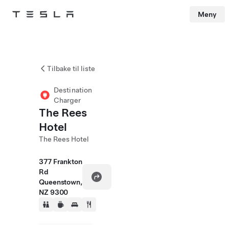
Meny
Tesla
Skip to main content
Tilbake til liste
Destination
Charger
The Rees
Hotel
The Rees Hotel
377 Frankton
Rd
Queenstown,
NZ 9300