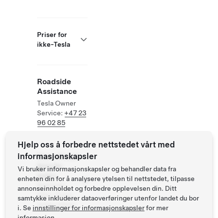
Priser for
ikke-Tesla
Roadside
Assistance
Tesla Owner
Service:
+47 23
96 02 85
Hjelp oss å forbedre nettstedet vårt med
informasjonskapsler
Supercharger
åpen for
Vi bruker informasjonskapsler og behandler data fra
andre
enheten din for å analysere ytelsen til nettstedet, tilpasse
Støttede
annonseinnholdet og forbedre opplevelsen din. Ditt
biler: Tesla,
samtykke inkluderer dataoverføringer utenfor landet du bor
andre elbiler
i. Se
innstillinger for informasjonskapsler
for mer
informasjon.