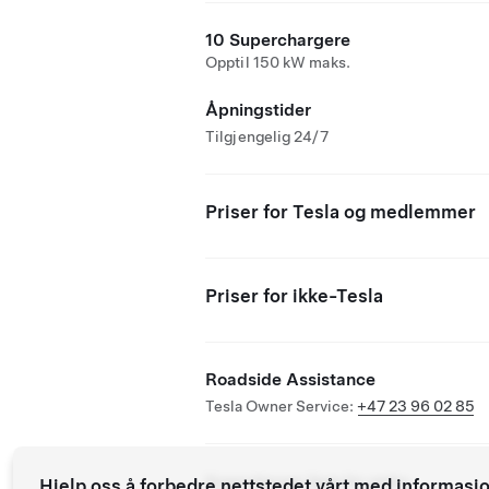
10 Superchargere
Opptil 150 kW maks.
Åpningstider
Tilgjengelig 24/7
Priser for Tesla og medlemmer
Priser for ikke-Tesla
Roadside Assistance
Tesla Owner Service:
+47 23 96 02 85
Supercharger åpen for andre
Hjelp oss å forbedre nettstedet vårt med informasj