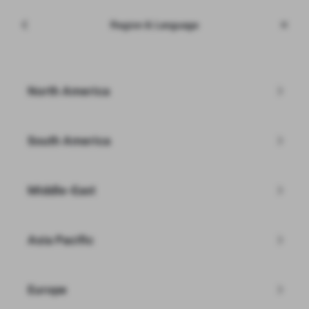
Meny
Tesla
Region & Language
Skip to main content
Nye biler
Skriv inn postnummer
North America
Filtre
South America
Middle-East
Asia Pacific
Europe