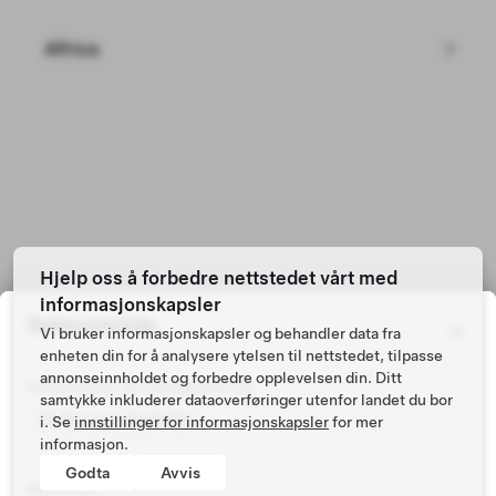
Pickup snart på Straume
Africa
Long Range Firehjulsdrift
Hjelp oss å forbedre nettstedet vårt med
NOK 313,100
informasjonskapsler
Søkeområde
Sertifisert bruktbil fra 2022 med 94,891 km
Vi bruker informasjonskapsler og behandler data fra
489 km rekkevidde (estimert)
enheten din for å analysere ytelsen til nettstedet, tilpasse
annonseinnholdet og forbedre opplevelsen din. Ditt
19"
5
Postnummer for bilregistrering
Lakk
Hjul
Interiør
Seter
Tilhengerfeste
samtykke inkluderer dataoverføringer utenfor landet du bor
i. Se
innstillinger for informasjonskapsler
for mer
informasjon.
Godta
Avvis
Søk innen