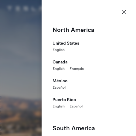
Karriere
Meny
Tesla hjemmeside
Skip to main content
North America
United States
English
Canada
English
Français
México
Español
Puerto Rico
English
Español
South America