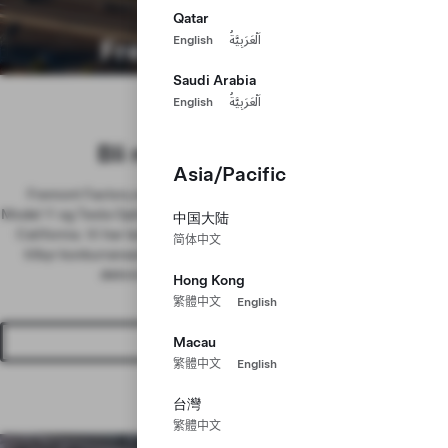
Qatar
Fremont-fabrikken
English
اَلْعَرَبِيَّةُ
Saudi Arabia
Fremont, California
English
اَلْعَرَبِيَّةُ
Bli med oss i California
Asia/Pacific
Fremont Factory er vårt knutepunkt for produksjon av Model 3,
Model Y og Tesla Optimus, og er et av de største produksjonsstedene i
中国大陆
California. Vi har ledige stillinger i en rekke team på alle nivåer, og
简体中文
tilbyr konkurransedyktig 401(k), sjenerøs feriegodtgjørelse, full
dekning av helse, tannlege, syn og mer.
Hong Kong
繁體中文
English
Vis jobber
Macau
繁體中文
English
台灣
繁體中文