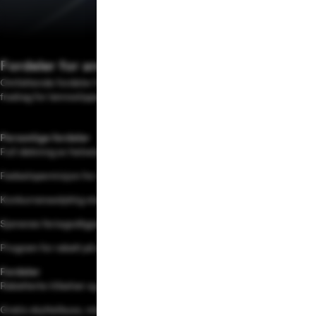
Fordeler for ansatte
Omfattende fordeler fra dag én og alternativer tilgjengelig med null
fradrag for lønnsslippen
Personlige fordeler
Full dekning av helsetjenester, tannlege og syn
Fødselspermisjon for mor og far
Konkurransedyktig startlønn og 401(k)-matching
Sjenerøs feriegodtgjørelse og fleksibel planlegging
Program for rabatt på aksjekjøp
Fordeler
Rabatterte tilbehør og oppgraderinger
Gratis skyttelbuss, månedlig carpool-tilskudd og Bike to Work-