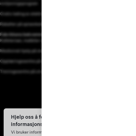
inntjeningsprogram
Gratis lading av elektriske biler
Rabatter på spisesteder, reiser, mobilnett, treningsressurser og mer
Fabrikkens bekvemmeligheter
Kafeteriaer, matbiler og uteplasser
Medisinsk hjelp på stedet
Opplæringssentre på stedet
Treningssentre på utvalgte steder
Hjelp oss å forbedre nettstedet vårt med
informasjonskapsler
Vi bruker informasjonskapsler og behandler data fra