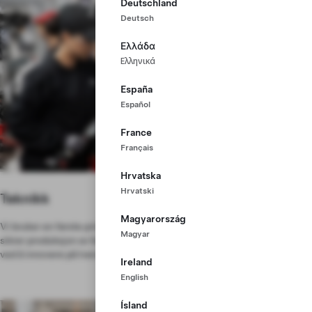
Deutschland
Deutsch
Ελλάδα
Ελληνικά
España
Español
France
Français
Hrvatska
Hrvatski
Teknikk
Magyarország
Vi bruker en første prinsippstilnærming til å utvikle nye prosesser som
Magyar
sikrer produksjon av høy kvalitet. Hjelp oss med å skalere for fremtiden
ved å innovere på tvers av hele modellserien vårt.
Ireland
English
Ísland