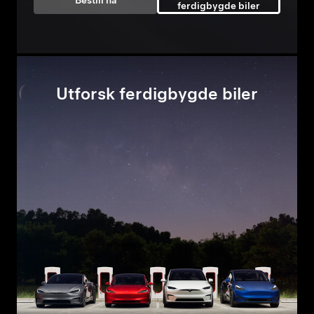
Bestill nå
ferdigbygde biler
Utforsk ferdigbygde biler