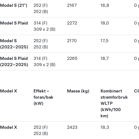
Model S (21″)
252 (F)
2167
16,8
0 
252 (B)
Model S Plaid
314 (F)
2272
18,0
0 
309 x 2 (B)
Model S
252 (F)
2170
17,5
0 
(2022–2025)
252 (B)
Model S Plaid
314 (F)
2265
18,7
0 
(2022–2025)
309 x 2 (B)
Model X
Effekt –
Masse (kg)
Kombinert
CO
foran/bak
strømforbruk
(kW)
WLTP
(kWh/100
km)
Model X
252 (F)
2423
18,3
0 
252 (B)