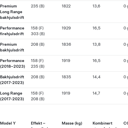
Premium
235 (B)
1822
13,6
0 
Long Range
bakhjulsdrift
Performance
158 (F)
1929
16,5
0 
firehjulsdrift
303 (B)
Premium
208 (B)
1836
13,8
0 
bakhjulsdrift
Performance
158 (F)
1919
16,5
0 
(2018–2023)
235 (B)
Bakhjulsdrift
208 (B)
1835
14,4
0 
(2017‑2023)
Long Range
158 (F)
1919
14,7
0 
(2017‑2023)
208 (B)
Model Y
Effekt –
Masse (kg)
Kombinert
CO