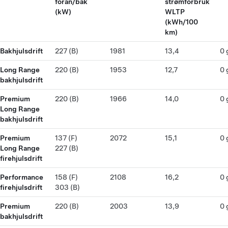
foran/bak
strømforbruk
(kW)
WLTP
(kWh/100
km)
Bakhjulsdrift
227 (B)
1981
13,4
0 
Long Range
220 (B)
1953
12,7
0 
bakhjulsdrift
Premium
220 (B)
1966
14,0
0 
Long Range
bakhjulsdrift
Premium
137 (F)
2072
15,1
0 
Long Range
227 (B)
firehjulsdrift
Performance
158 (F)
2108
16,2
0 
firehjulsdrift
303 (B)
Premium
220 (B)
2003
13,9
0 
bakhjulsdrift