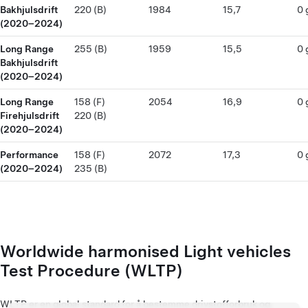
Bakhjulsdrift
220 (B)
1984
15,7
0 
(2020–2024)
Long Range
255 (B)
1959
15,5
0 
Bakhjulsdrift
(2020–2024)
Long Range
158 (F)
2054
16,9
0 
Firehjulsdrift
220 (B)
(2020–2024)
Performance
158 (F)
2072
17,3
0 
(2020–2024)
235 (B)
Worldwide harmonised Light vehicles
Test Procedure (WLTP)
WLTP er en global standard for å bestemme drivstofforbruk og