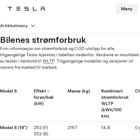
Meny
Tesla
Skip to main content
Artikkelmeny
Bilenes strømforbruk
Finn informasjon om strømforbruk og CO2-utslipp for alle
tilgjengelige Tesla-kjøretøy i tabellen nedenfor. Verdiene er resultatet
av tester i henhold til
WLTP
. Tilgjengelige modeller og versjoner vil
variere fra marked til marked.
Model S
Effekt –
Masse (kg)
Kombinert
CO
foran/bak
strømforbruk
(kW)
WLTP
(kWh/100
km)
Model S (19″)
252 (F)
2167
14,8
0 
252 (B)