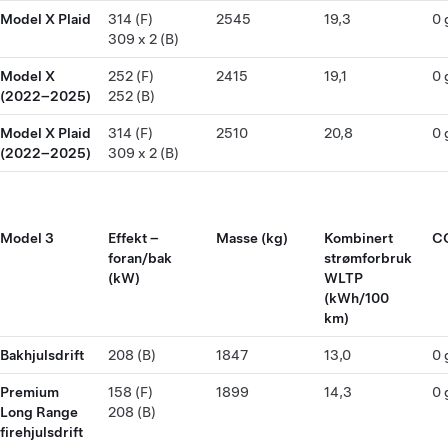
Model X Plaid
314 (F)
2545
19,3
0 
309 x 2 (B)
Model X
252 (F)
2415
19,1
0 
(2022–2025)
252 (B)
Model X Plaid
314 (F)
2510
20,8
0 
(2022–2025)
309 x 2 (B)
Model 3
Effekt –
Masse (kg)
Kombinert
CO
foran/bak
strømforbruk
(kW)
WLTP
(kWh/100
km)
Bakhjulsdrift
208 (B)
1847
13,0
0 
Premium
158 (F)
1899
14,3
0 
Long Range
208 (B)
firehjulsdrift