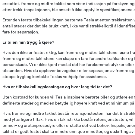
erstattet. fremre og midtre taklist som viste indikasjon på forskyvnin
etter trekk-inspeksjonen, ble ansett å ikke oppfylle spesifikasjonene o
Etter den første tilbakekallingen bestemte Tesla at enten trekkraften 
antall steder der det ble brukt kraft, ikke var tilstrekkelig til å identifis
fare for separasjon.
Er bilen min trygg å kjøre?
Hvis den ikke er festet riktig, kan fremre og midtre taklistene løsne fra
fremre og midtre taklistene kan skape en fare for andre trafikanter og k
personskade. Vi er ikke kjent med at det har forekommet ulykker elle
tilstanden. Hvis du opplever bevegelser eller separasjon av fremre og 
stoppe trygt og kontakte Teslas veihjelp for assistanse.
Hva er tilbakekallingsløsningen og hvor lang tid tar det?
Uten kostnad for kunden vil Tesla inspisere berørte biler og utføre en
definerte steder og med en betydelig høyere kraft ved et minimum på
Hvis fremre og midtre taklist består retensjonstesten, har det tilstrek
med ytterligere tiltak. Hvis en taklist ikke består retensjonstesten, vi
primer- og uretanprosedyre eller erstatte det ved behov. Inspeksjone
taklist er godt festet skal ta mindre enn tjue minutter, og utskifting av 