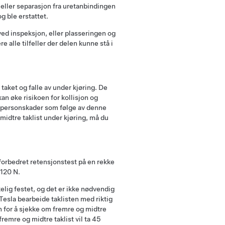
g eller separasjon fra uretanbindingen
g ble erstattet.
ved inspeksjon, eller plasseringen og
ere alle tilfeller der delen kunne stå i
 taket og falle av under kjøring. De
an øke risikoen for kollisjon og
r personskader som følge av denne
midtre taklist under kjøring, må du
 forbedret retensjonstest på en rekke
 120 N.
kelig festet, og det er ikke nødvendig
l Tesla bearbeide taklisten med riktig
n for å sjekke om fremre og midtre
fremre og midtre taklist vil ta 45