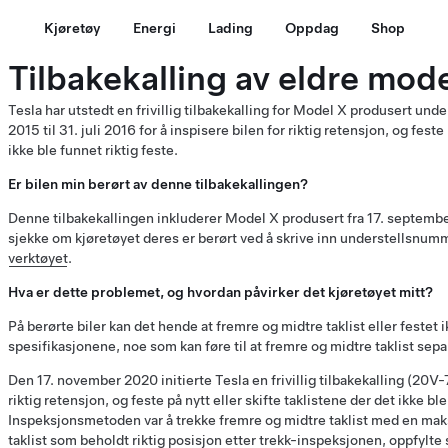
Kjøretøy
Energi
Lading
Oppdag
Shop
Tilbakekalling av eldre mod
Tesla har utstedt en frivillig tilbakekalling for Model X produsert u
2015 til 31. juli 2016 for å inspisere bilen for riktig retensjon, og feste
ikke ble funnet riktig feste.
Er bilen min berørt av denne tilbakekallingen?
Denne tilbakekallingen inkluderer Model X produsert fra 17. september 
sjekke om kjøretøyet deres er berørt ved å skrive inn understellsnum
verktøyet
.
Hva er dette problemet, og hvordan påvirker det kjøretøyet mitt?
På berørte biler kan det hende at fremre og midtre taklist eller festet ikk
spesifikasjonene, noe som kan føre til at fremre og midtre taklist separ
Den 17. november 2020 initierte Tesla en frivillig tilbakekalling (20V-7
riktig retensjon, og feste på nytt eller skifte taklistene der det ikke ble
Inspeksjonsmetoden var å trekke fremre og midtre taklist med en maks
taklist som beholdt riktig posisjon etter trekk-inspeksjonen, oppfylte