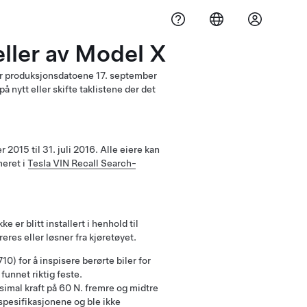
eller av Model X
nder produksjonsdatoene 17. september
 på nytt eller skifte taklistene der det
2015 til 31. juli 2016. Alle eiere kan
meret i
Tesla VIN Recall Search-
e er blitt installert i henhold til
eres eller løsner fra kjøretøyet.
10) for å inspisere berørte biler for
 funnet riktig feste.
imal kraft på 60 N. fremre og midtre
 spesifikasjonene og ble ikke