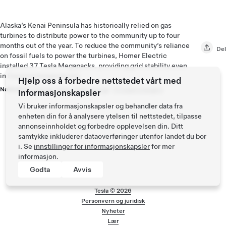
Alaska’s Kenai Peninsula has historically relied on gas
turbines to distribute power to the community up to four
months out of the year. To reduce the community’s reliance
Del
on fossil fuels to power the turbines, Homer Electric
installed 37 Tesla Megapacks, providing grid stability even
in freezing temperatures.
Hjelp oss å forbedre nettstedet vårt med
Nøkkelord:
Energy
,
Solar
,
Solar Energy
,
V3 superchargers
informasjonskapsler
Vi bruker informasjonskapsler og behandler data fra
enheten din for å analysere ytelsen til nettstedet, tilpasse
annonseinnholdet og forbedre opplevelsen din. Ditt
samtykke inkluderer dataoverføringer utenfor landet du bor
i. Se
innstillinger for informasjonskapsler
for mer
informasjon.
Godta
Avvis
Tesla ©
2026
Personvern og juridisk
Bunntekstmeny
Nyheter
Lær