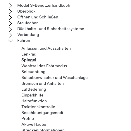
Model S-Benutzerhandbuch
Überblick
Öffnen und Schließen
Staufächer
Rückhalte- und Sicherheitssysteme
Verbindung
Fahren
Anlassen und Ausschalten
Lenkrad
Spiegel
Wechsel des Fahrmodus
Beleuchtung
Scheibenwischer und Waschanlage
Bremsen und Anhalten
Luftfederung
Einparkhilfe
Haltefunktion
Traktionskontrolle
Beschleunigungsmodi
Profile
Aktive Haube
Streckeninformationen