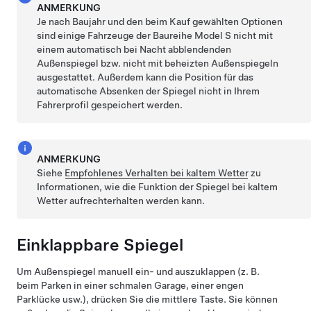
ANMERKUNG
Je nach Baujahr und den beim Kauf gewählten Optionen
sind einige Fahrzeuge der Baureihe Model S nicht mit
einem automatisch bei Nacht abblendenden
Außenspiegel bzw. nicht mit beheizten Außenspiegeln
ausgestattet. Außerdem kann die Position für das
automatische Absenken der Spiegel nicht in Ihrem
Fahrerprofil gespeichert werden.
ANMERKUNG
Siehe
Empfohlenes Verhalten bei kaltem Wetter
zu
Informationen, wie die Funktion der Spiegel bei kaltem
Wetter aufrechterhalten werden kann.
Einklappbare Spiegel
Um Außenspiegel manuell ein- und auszuklappen (z. B.
beim Parken in einer schmalen Garage, einer engen
Parklücke usw.), drücken Sie die mittlere Taste. Sie können