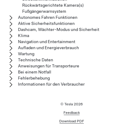
Rückwärtsgerichtete Kamera(s)
Fußgängerwarnsystem
Autonomes Fahren Funktionen
Aktive Sicherheitsfunktionen
Dashcam, Wächter-Modus und Sicherheit
Klima
Navigation und Entertainment
Aufladen und Energieverbrauch
Wartung
Technische Daten
Anweisungen für Transporteure
Bei einem Notfall
Fehlerbehebung
Informationen für den Verbraucher
© Tesla
2026
Feedback
Download PDF