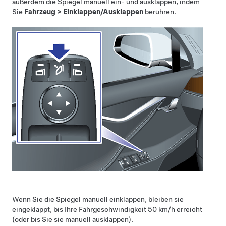
außerdem die Spiegel manuell ein- und ausklappen, indem
Sie
Fahrzeug
>
Einklappen/Ausklappen
berühren.
Wenn Sie die Spiegel manuell einklappen, bleiben sie
eingeklappt, bis Ihre Fahrgeschwindigkeit
50 km/h
erreicht
(oder bis Sie sie manuell ausklappen).