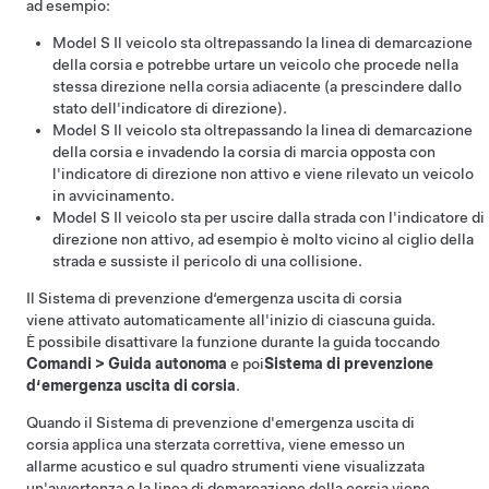
ad esempio:
Model S
Il veicolo sta oltrepassando la linea di demarcazione
della corsia e potrebbe urtare un veicolo che procede nella
stessa direzione nella corsia adiacente (a prescindere dallo
stato dell'indicatore di direzione).
Model S
Il veicolo sta oltrepassando la linea di demarcazione
della corsia e invadendo la corsia di marcia opposta con
l'indicatore di direzione non attivo e viene rilevato un veicolo
in avvicinamento.
Model S
Il veicolo sta per uscire dalla strada con l'indicatore di
direzione non attivo, ad esempio è molto vicino al ciglio della
strada e sussiste il pericolo di una collisione.
Il Sistema di prevenzione d‘emergenza uscita di corsia
viene attivato automaticamente all'inizio di ciascuna guida.
È possibile disattivare la funzione durante la guida toccando
Comandi
>
Guida autonoma
e poi
Sistema di prevenzione
d‘emergenza uscita di corsia
.
Quando il Sistema di prevenzione d'emergenza uscita di
corsia applica una sterzata correttiva, viene emesso un
allarme acustico e sul
quadro strumenti
viene visualizzata
un'avvertenza e la linea di demarcazione della corsia viene