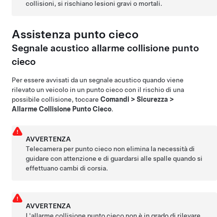
collisioni, si rischiano lesioni gravi o mortali.
Assistenza punto cieco
Segnale acustico allarme collisione punto
cieco
Per essere avvisati da un segnale acustico quando viene
rilevato un veicolo in un punto cieco con il rischio di una
possibile collisione, toccare
Comandi
>
Sicurezza
>
Allarme Collisione Punto Cieco
.
AVVERTENZA
Telecamera per punto cieco
non elimina la necessità di
guidare con attenzione e di guardarsi alle spalle quando si
effettuano cambi di corsia.
AVVERTENZA
L'allarme collisione punto cieco non è in grado di rilevare