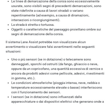
Le linee di demarcazione della corsia sono eccessivamente
usurate, sono visibili segni di precedenti demarcazioni, sono
state ridefinite a causa di lavori stradali o variano
repentinamente (ad esempio, a causa di diramazioni,
intersezioni o ricongiungimenti).
La strada è stretta o tortuosa.
Oggetti o caratteristiche del paesaggio proiettano ombre sui
segni di demarcazione della corsia.
Il sistema Lane Assist potrebbe non visualizzare alcun
avvertimento o visualizzare falsi avvertimenti nelle seguenti
situazioni:
Uno o più
sensori (se in dotazione) o
telecamere sono
danneggiati, sporchi od ostruiti (da fango, ghiaccio o neve,
oppure da un copricofano, una quantità eccessiva di vernice o
ancora da prodotti adesivi come pellicole, adesivi, rivestimenti
in gomma, etc.).
Le condizioni atmosferiche (pioggia intensa, neve, nebbia o
temperature eccessivamente elevate o basse) interferiscono
con il funzionamento dei sensori.
I sensori (se in dotazione) sono influenzati dalle
apparecchiature o dai dispositivi elettrici che generano onde a