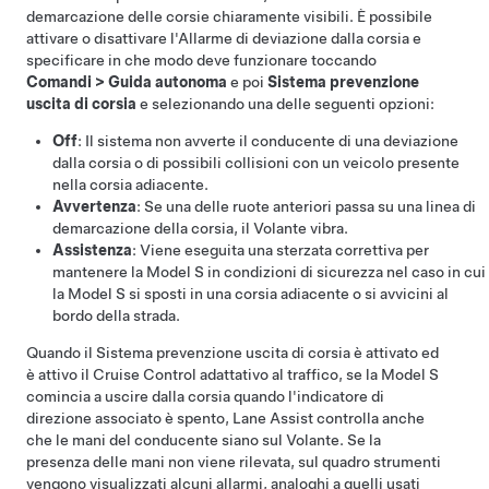
demarcazione delle corsie chiaramente visibili. È possibile
attivare o disattivare l'Allarme di deviazione dalla corsia e
specificare in che modo deve funzionare toccando
Comandi
>
Guida autonoma
e poi
Sistema prevenzione
uscita di corsia
e selezionando una delle seguenti opzioni:
Off
: Il sistema non avverte il conducente di una deviazione
dalla corsia o di possibili collisioni con un veicolo presente
nella corsia adiacente.
Avvertenza
: Se una delle ruote anteriori passa su una linea di
demarcazione della corsia,
il
Volante
vibra.
Assistenza
: Viene eseguita una sterzata correttiva per
mantenere la
Model S
in condizioni di sicurezza nel caso in cui
la
Model S
si sposti in una corsia adiacente o si avvicini al
bordo della strada.
Quando il Sistema prevenzione uscita di corsia è attivato ed
è attivo il
Cruise Control adattativo al traffico
, se la
Model S
comincia a uscire dalla corsia quando l'indicatore di
direzione associato è spento, Lane Assist controlla anche
che le mani del conducente siano sul
Volante
. Se la
presenza delle mani non viene rilevata, sul
quadro strumenti
vengono visualizzati alcuni allarmi
, analoghi a quelli usati