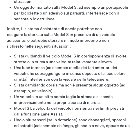
ultrasuoni.
Un oggetto montato sulla
Model S
, ad esempio un portapacchi
per biciclette o un adesivo sul paraurti, interferisce con il
sensore o lo ostruisce.
Inoltre, il sistema Assistente di corsia potrebbe non
eseguire la sterzata sulla
Model S
in presenza di un veicolo
adiacente, o potrebbe sterzare in modo improprio o non
richiesto nelle seguenti situazioni:
Si sta guidando il veicolo
Model S
in corrispondenza di svolte
strette o in curva a una velocità relativamente elevata.
Una luce intensa (ad esempio quella dei fari anteriori dei
veicoli che sopraggiungono in senso opposto o la luce solare
diretta) interferisce con la visuale delle telecamere.
Si sta cambiando corsia ma non è presente alcun oggetto (ad
esempio, un veicolo).
Un veicolo in un'altra corsia taglia la strada o si sposta
improvvisamente nella propria corsia di marcia.
Model S
La velocità del veicolo non rientra nei limiti previsti
dalla funzione Lane Assist.
Uno o più sensori (se in dotazione) sono danneggiati, sporchi
od ostruiti (ad esempio da fango, ghiaccio o neve, oppure da un