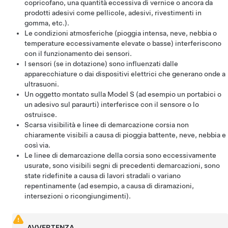
copricofano, una quantità eccessiva di vernice o ancora da
prodotti adesivi come pellicole, adesivi, rivestimenti in
gomma, etc.).
Le condizioni atmosferiche (pioggia intensa, neve, nebbia o
temperature eccessivamente elevate o basse) interferiscono
con il funzionamento dei sensori.
I sensori (se in dotazione) sono influenzati dalle
apparecchiature o dai dispositivi elettrici che generano onde a
ultrasuoni.
Un oggetto montato sulla
Model S
(ad esempio un portabici o
un adesivo sul paraurti) interferisce con il sensore o lo
ostruisce.
Scarsa visibilità e linee di demarcazione corsia non
chiaramente visibili a causa di pioggia battente, neve, nebbia e
così via.
Le linee di demarcazione della corsia sono eccessivamente
usurate, sono visibili segni di precedenti demarcazioni, sono
state ridefinite a causa di lavori stradali o variano
repentinamente (ad esempio, a causa di diramazioni,
intersezioni o ricongiungimenti).
AVVERTENZA