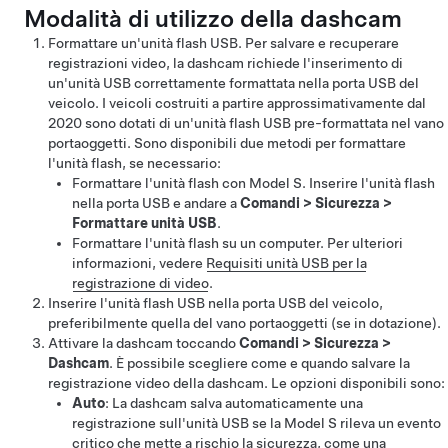
Modalità di utilizzo della dashcam
Formattare un'unità flash USB. Per salvare e recuperare
registrazioni video, la dashcam richiede l'inserimento di
un'unità USB correttamente formattata nella porta USB del
veicolo.
I veicoli costruiti a partire approssimativamente dal
2020 sono dotati di un'unità flash USB pre-formattata nel vano
portaoggetti.
Sono disponibili due metodi per formattare
l'unità flash, se necessario:
Formattare l'unità flash con
Model S
. Inserire l'unità flash
nella porta USB e andare a
Comandi
>
Sicurezza
>
Formattare unità USB
.
Formattare l'unità flash su un computer. Per ulteriori
informazioni, vedere
Requisiti unità USB per la
registrazione di video
.
Inserire l'unità flash USB nella porta USB del veicolo,
preferibilmente quella del vano portaoggetti
(se in dotazione)
.
Attivare la dashcam toccando
Comandi
>
Sicurezza
>
Dashcam
. È possibile scegliere come e quando salvare la
registrazione video della dashcam. Le opzioni disponibili sono:
Auto
: La dashcam salva automaticamente una
registrazione sull'unità USB se la
Model S
rileva un evento
critico che mette a rischio la sicurezza, come una