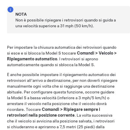
NOTA
Non è possibile ripiegare i retrovisori quando si guida a
una velocità superiore a
31 mph (50 km/h)
.
Per impostare la chiusura automatica dei retrovisori quando
si esce e si blocca la
Model S
toccare
Comandi
>
Veicolo
>
Ripiegamento automatico
. I retrovisori si aprono
automaticamente quando si sblocca la
Model S
.
È anche possibile impostare il ripiegamento automatico dei
retrovisori all'arrivo a destinazione, per non doverli ripiegare
manualmente ogni volta che si raggiunge una destinazione
abituale. Per configurare questa funzione, occorre guidare
la
Model S
a bassa velocità (inferiore a 3 mph/5 km/h) o
arrestare il veicolo nella posizione che il veicolo dovrà
ricordare. Toccare
Comandi
>
Ripiegare sempre i
retrovisori nella posizione corrente
. La volta successiva
che il veicolo si avvicina alla posizione salvata, i retrovisori
si chiuderanno e apriranno a 7,5 metri (25 piedi) dalla