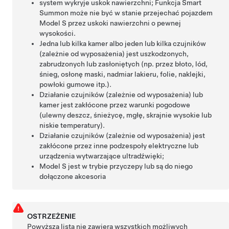
system wykryje uskok nawierzchni; Funkcja
Smart
Summon
może nie być w stanie przejechać pojazdem
Model S
przez uskoki nawierzchni o pewnej
wysokości.
Jedna lub kilka kamer
albo jeden lub kilka czujników
(zależnie od wyposażenia)
jest uszkodzonych,
zabrudzonych lub zasłoniętych (np. przez błoto, lód,
śnieg, osłonę maski, nadmiar lakieru, folie, naklejki,
powłoki gumowe itp.).
Działanie czujników (zależnie od wyposażenia) lub
kamer jest zakłócone przez warunki pogodowe
(ulewny deszcz, śnieżycę, mgłę, skrajnie wysokie lub
niskie temperatury).
Działanie czujników (zależnie od wyposażenia) jest
zakłócone przez inne podzespoły elektryczne lub
urządzenia wytwarzające ultradźwięki;
Model S
jest w trybie przyczepy lub są do niego
dołączone akcesoria
OSTRZEŻENIE
Powyższa lista nie zawiera wszystkich możliwych