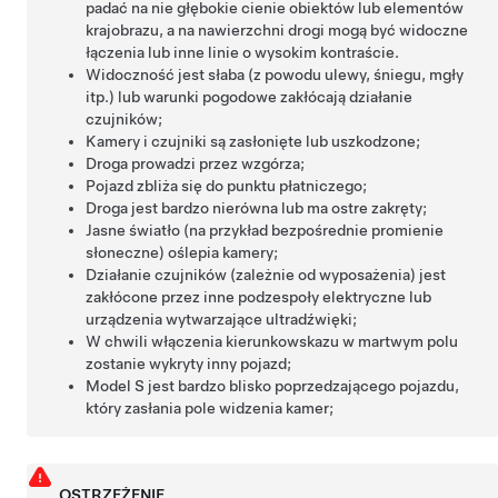
padać na nie głębokie cienie obiektów lub elementów
krajobrazu, a na nawierzchni drogi mogą być widoczne
łączenia lub inne linie o wysokim kontraście.
Widoczność jest słaba (z powodu ulewy, śniegu, mgły
itp.) lub warunki pogodowe zakłócają działanie
czujników;
Kamery i czujniki są zasłonięte lub uszkodzone;
Droga prowadzi przez wzgórza;
Pojazd zbliża się do punktu płatniczego;
Droga jest bardzo nierówna lub ma ostre zakręty;
Jasne światło (na przykład bezpośrednie promienie
słoneczne) oślepia kamery;
Działanie czujników (zależnie od wyposażenia) jest
zakłócone przez inne podzespoły elektryczne lub
urządzenia wytwarzające ultradźwięki;
W chwili włączenia kierunkowskazu w martwym polu
zostanie wykryty inny pojazd;
Model S
jest bardzo blisko poprzedzającego pojazdu,
który zasłania pole widzenia kamer;
OSTRZEŻENIE