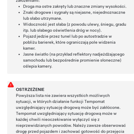
założeniami:
Droga ma ostre zakręty lub znaczne zmiany wysokości.
Znaki drogowe i sygnały są niejasne, niejednoznaczne
lub słabo utrzymane.
Widoczność jest słaba (z powodu ulewy, śniegu, gradu
itp. lub słabego oświetlenia dróg w nocy).
Pojazd jedzie przez tunel lub po autostradzie w
pobliżu barierek, które ograniczają pole widzenia
kamer.
Jasne światło (na przykład reflektory nadjeżdżającego
samochodu lub bezpośrednie promienie słoneczne)
oślepia kamery.
OSTRZEŻENIE
Powyższa lista nie zawiera wszystkich możliwych
sytuacji, w których działanie funkcji
Tempomat
uwzględniający sytuację drogową
może być zakłócone.
Tempomat uwzględniający sytuację drogową
może w
każdej chwili nieoczekiwanie wyłączyć się z
nieprzewidzianych powodów. Należy zawsze obserwować
drogę przed pojazdem i zachować gotowość do przejęcia