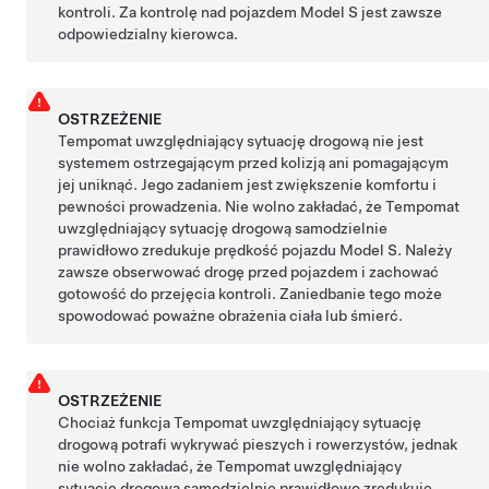
kontroli. Za kontrolę nad pojazdem
Model S
jest zawsze
odpowiedzialny kierowca.
OSTRZEŻENIE
Tempomat uwzględniający sytuację drogową nie jest
systemem ostrzegającym przed kolizją ani pomagającym
jej uniknąć. Jego zadaniem jest zwiększenie komfortu i
pewności prowadzenia. Nie wolno zakładać, że
Tempomat
uwzględniający sytuację drogową
samodzielnie
prawidłowo zredukuje prędkość pojazdu
Model S
. Należy
zawsze obserwować drogę przed pojazdem i zachować
gotowość do przejęcia kontroli. Zaniedbanie tego może
spowodować poważne obrażenia ciała lub śmierć.
OSTRZEŻENIE
Chociaż funkcja
Tempomat uwzględniający sytuację
drogową
potrafi wykrywać pieszych i rowerzystów, jednak
nie wolno zakładać, że
Tempomat uwzględniający
sytuację drogową
samodzielnie prawidłowo zredukuje