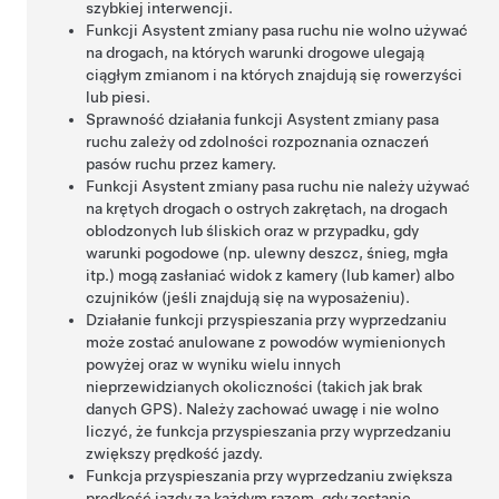
szybkiej interwencji.
Funkcji
Asystent zmiany pasa ruchu
nie wolno używać
na drogach, na których warunki drogowe ulegają
ciągłym zmianom i na których znajdują się rowerzyści
lub piesi.
Sprawność działania funkcji
Asystent zmiany pasa
ruchu
zależy od zdolności rozpoznania oznaczeń
pasów ruchu przez kamery.
Funkcji
Asystent zmiany pasa ruchu
nie należy używać
na krętych drogach o ostrych zakrętach, na drogach
oblodzonych lub śliskich oraz w przypadku, gdy
warunki pogodowe (np. ulewny deszcz, śnieg, mgła
itp.) mogą zasłaniać widok z kamery (lub kamer)
albo
czujników (jeśli znajdują się na wyposażeniu)
.
Działanie funkcji przyspieszania przy wyprzedzaniu
może zostać anulowane z powodów wymienionych
powyżej oraz w wyniku wielu innych
nieprzewidzianych okoliczności (takich jak brak
danych GPS). Należy zachować uwagę i nie wolno
liczyć, że funkcja przyspieszania przy wyprzedzaniu
zwiększy prędkość jazdy.
Funkcja przyspieszania przy wyprzedzaniu zwiększa
prędkość jazdy za każdym razem, gdy zostanie