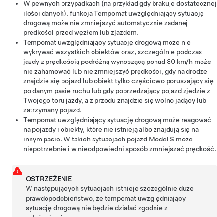
W pewnych przypadkach (na przykład gdy brakuje dostatecznej
ilości danych), funkcja
Tempomat uwzględniający sytuację
drogową
może nie zmniejszyć automatycznie zadanej
prędkości przed węzłem lub zjazdem.
Tempomat uwzględniający sytuację drogową
może nie
wykrywać wszystkich obiektów oraz, szczególnie podczas
jazdy z prędkością podróżną wynoszącą ponad
80 km/h
może
nie zahamować lub nie zmniejszyć prędkości, gdy na drodze
znajdzie się pojazd lub obiekt tylko częściowo poruszający się
po danym pasie ruchu lub gdy poprzedzający pojazd zjedzie z
Twojego toru jazdy, a z przodu znajdzie się wolno jadący lub
zatrzymany pojazd.
Tempomat uwzględniający sytuację drogową
może reagować
na pojazdy i obiekty, które nie istnieją albo znajdują się na
innym pasie. W takich sytuacjach pojazd
Model S
może
niepotrzebnie i w nieodpowiedni sposób zmniejszać prędkość.
OSTRZEŻENIE
W następujących sytuacjach istnieje szczególnie duże
prawdopodobieństwo, że tempomat uwzględniający
sytuację drogową nie będzie działać zgodnie z