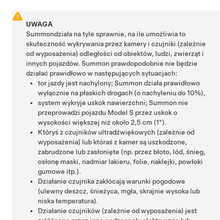
UWAGA
Summon
działa na tyle sprawnie, na ile umożliwia to
skuteczność wykrywania przez kamery
i czujniki (zależnie
od wyposażenia)
odległości od obiektów, ludzi, zwierząt i
innych pojazdów.
Summon
prawdopodobnie nie będzie
działać prawidłowo w następujących sytuacjach:
tor jazdy jest nachylony;
Summon
działa prawidłowo
wyłącznie na płaskich drogach (o nachyleniu do 10%),
system wykryje uskok nawierzchni;
Summon
nie
przeprowadzi pojazdu
Model S
przez uskok o
wysokości większej niż około 2,5 cm (1").
Któryś z czujników ultradźwiękowych (zależnie od
wyposażenia) lub któraś z kamer są uszkodzone,
zabrudzone lub zasłonięte (np. przez błoto, lód, śnieg,
osłonę maski, nadmiar lakieru, folie, naklejki, powłoki
gumowe itp.).
Działanie czujnika zakłócają warunki pogodowe
(ulewny deszcz, śnieżyca, mgła, skrajnie wysoka lub
niska temperatura).
Działanie czujników (zależnie od wyposażenia) jest