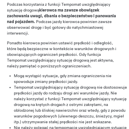
Podczas korzystania z funkcji
Tempomat uwzględniający
sytuację drogową
kierowca ma zawsze obowiązek
zachowania uwagi, dbania o bezpieczeństwo i panowania
nad pojazdem.
Podczas jazdy kierowca powinien zawsze
obserwować drogę i być gotowy do natychmiastowej
interwencji.
Ponadto kierowca powinien ustawić prędkość i odległość,
które będą bezpieczne w kontekście warunków drogowych i
obowiązujących ograniczeń prędkości. Gdy funkcja
Tempomat uwzględniający sytuację drogową
jest aktywna,
należy pamiętać o poniższych ograniczeniach.
Mogą wystąpić sytuacje, gdy zmiana ograniczenia nie
spowoduje zmiany prędkości jazdy.
Tempomat uwzględniający sytuację drogową
nie dostosowuje
prędkości jazdy do rodzaju drogi ani warunków jazdy. Nie
należy korzystać z funkcji
Tempomat uwzględniający sytuację
drogową
na krętych drogach z ostrymi zakrętami, na
oblodzonej lub śliskiej nawierzchni oraz wtedy, gdy z powodu
warunków pogodowych (ulewnego deszczu, śnieżycy, mgieł
itp.) utrzymywanie stałej prędkości nie jest wskazane.
Nie należy polegać na tempomacie uwzględniającym sytuację