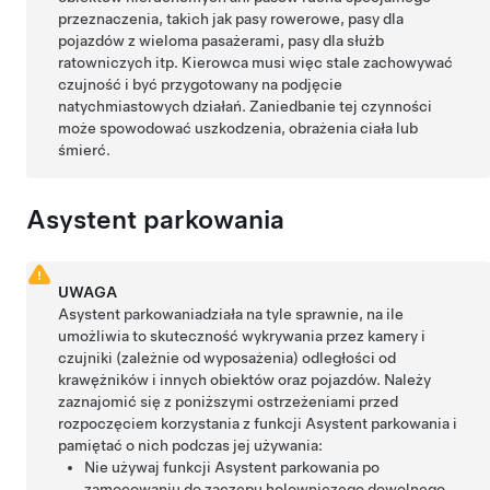
przeznaczenia, takich jak pasy rowerowe, pasy dla
pojazdów z wieloma pasażerami, pasy dla służb
ratowniczych itp. Kierowca musi więc stale zachowywać
czujność i być przygotowany na podjęcie
natychmiastowych działań. Zaniedbanie tej czynności
może spowodować uszkodzenia, obrażenia ciała lub
śmierć.
Asystent parkowania
UWAGA
Asystent parkowania
działa na tyle sprawnie, na ile
umożliwia to skuteczność wykrywania przez kamery
i
czujniki (zależnie od wyposażenia)
odległości od
krawężników i innych obiektów oraz pojazdów. Należy
zaznajomić się z poniższymi ostrzeżeniami przed
rozpoczęciem korzystania z funkcji
Asystent parkowania
i
pamiętać o nich podczas jej używania:
Nie używaj funkcji
Asystent parkowania
po
zamocowaniu do zaczepu holowniczego dowolnego