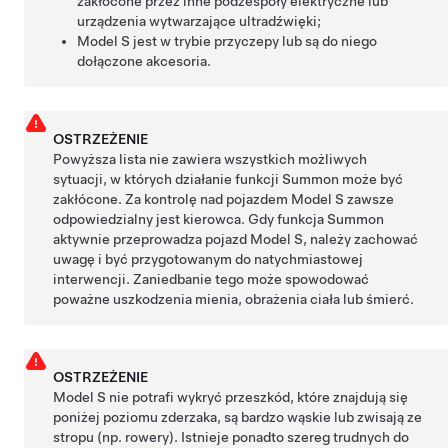
zakłócone przez inne podzespoły elektryczne lub
urządzenia wytwarzające ultradźwięki;
Model S
jest w trybie przyczepy lub są do niego
dołączone akcesoria.
OSTRZEŻENIE
Powyższa lista nie zawiera wszystkich możliwych
sytuacji, w których działanie funkcji
Summon
może być
zakłócone. Za kontrolę nad pojazdem
Model S
zawsze
odpowiedzialny jest kierowca. Gdy funkcja
Summon
aktywnie przeprowadza pojazd
Model S
, należy zachować
uwagę i być przygotowanym do natychmiastowej
interwencji. Zaniedbanie tego może spowodować
poważne uszkodzenia mienia, obrażenia ciała lub śmierć.
OSTRZEŻENIE
Model S
nie potrafi wykryć przeszkód, które znajdują się
poniżej poziomu zderzaka, są bardzo wąskie lub zwisają ze
stropu (np. rowery). Istnieje ponadto szereg trudnych do