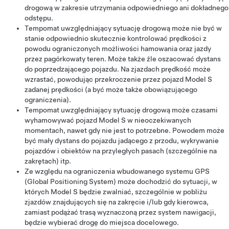
drogową w zakresie utrzymania odpowiedniego ani dokładnego
odstępu.
Tempomat uwzględniający sytuację drogową
może nie być w
stanie odpowiednio skutecznie kontrolować prędkości z
powodu ograniczonych możliwości hamowania oraz jazdy
przez pagórkowaty teren. Może także źle oszacować dystans
do poprzedzającego pojazdu. Na zjazdach prędkość może
wzrastać, powodując przekroczenie przez pojazd
Model S
zadanej prędkości (a być może także obowiązującego
ograniczenia).
Tempomat uwzględniający sytuację drogową
może czasami
wyhamowywać pojazd
Model S
w nieoczekiwanych
momentach, nawet gdy nie jest to potrzebne. Powodem może
być mały dystans do pojazdu jadącego z przodu, wykrywanie
pojazdów i obiektów na przyległych pasach (szczególnie na
zakrętach) itp.
Ze względu na ograniczenia wbudowanego systemu GPS
(Global Positioning System) może dochodzić do sytuacji, w
których
Model S
będzie zwalniać, szczególnie w pobliżu
zjazdów znajdujących się na zakręcie i/lub gdy kierowca,
zamiast podążać trasą wyznaczoną przez system nawigacji,
będzie wybierać drogę do miejsca docelowego.