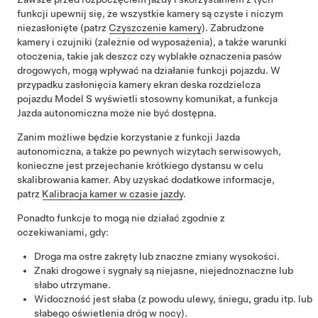
funkcji upewnij się, że wszystkie kamery są czyste i niczym
niezasłonięte (patrz
Czyszczenie kamery
). Zabrudzone
kamery
i czujniki (zależnie od wyposażenia)
, a także warunki
otoczenia, takie jak deszcz czy wyblakłe oznaczenia pasów
drogowych, mogą wpływać na działanie funkcji pojazdu. W
przypadku zasłonięcia kamery ekran
deska rozdzielcza
pojazdu
Model S
wyświetli stosowny komunikat, a funkcja
Jazda autonomiczna
może nie być dostępna.
Zanim możliwe będzie korzystanie z funkcji
Jazda
autonomiczna
, a także po pewnych wizytach serwisowych,
konieczne jest przejechanie krótkiego dystansu w celu
skalibrowania kamer. Aby uzyskać dodatkowe informacje,
patrz
Kalibracja kamer w czasie jazdy
.
Ponadto funkcje to mogą nie działać zgodnie z
oczekiwaniami, gdy:
Droga ma ostre zakręty lub znaczne zmiany wysokości.
Znaki drogowe i sygnały są niejasne, niejednoznaczne lub
słabo utrzymane.
Widoczność jest słaba (z powodu ulewy, śniegu, gradu itp. lub
słabego oświetlenia dróg w nocy).