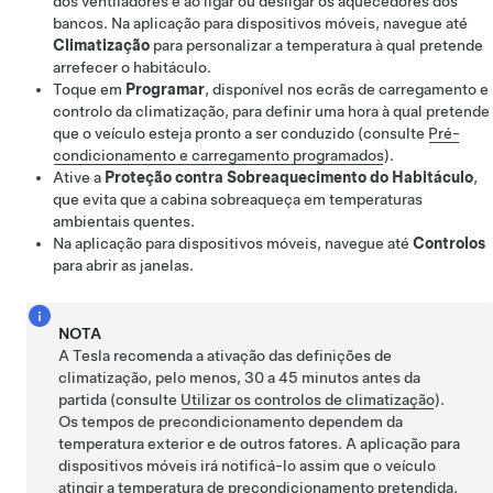
dos ventiladores e ao ligar ou desligar os aquecedores dos
bancos. Na aplicação para dispositivos móveis, navegue até
Climatização
para personalizar a temperatura à qual pretende
arrefecer o habitáculo.
Toque em
Programar
, disponível nos ecrãs de carregamento e
controlo da climatização, para definir uma hora à qual pretende
que o veículo esteja pronto a ser conduzido (consulte
Pré-
condicionamento e carregamento programados
).
Ative a
Proteção contra Sobreaquecimento do Habitáculo
,
que evita que a cabina sobreaqueça em temperaturas
ambientais quentes.
Na aplicação para dispositivos móveis, navegue até
Controlos
para abrir as janelas.
NOTA
A Tesla recomenda a ativação das definições de
climatização, pelo menos, 30 a 45 minutos antes da
partida (consulte
Utilizar os controlos de climatização
).
Os tempos de precondicionamento dependem da
temperatura exterior e de outros fatores. A aplicação para
dispositivos móveis irá notificá-lo assim que o veículo
atingir a temperatura de precondicionamento pretendida.