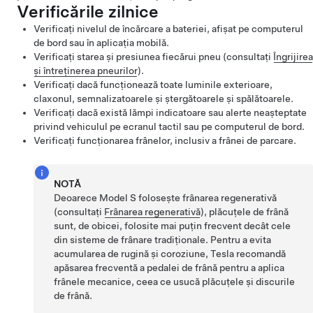
Verificările zilnice
Verificați nivelul de încărcare a bateriei, afișat pe
computerul
de bord
sau în aplicația mobilă.
Verificați starea și presiunea fiecărui pneu (consultați
Îngrijirea
și întreținerea pneurilor
).
Verificați dacă funcționează toate luminile exterioare,
claxonul, semnalizatoarele și
ștergătoarele
și spălătoarele.
Verificați dacă există lămpi indicatoare sau alerte neașteptate
privind vehiculul pe ecranul tactil
sau pe computerul de bord
.
Verificați funcționarea frânelor, inclusiv a frânei de parcare.
NOTĂ
Deoarece
Model S
folosește frânarea regenerativă
(consultați
Frânarea regenerativă
), plăcuțele de frână
sunt, de obicei, folosite mai puțin frecvent decât cele
din sisteme de frânare tradiționale. Pentru a evita
acumularea de rugină și coroziune, Tesla recomandă
apăsarea frecventă a pedalei de frână pentru a aplica
frânele mecanice, ceea ce usucă plăcuțele și discurile
de frână.