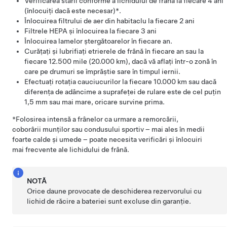
Verificarea stării conforme a lichidului de frână la fiecare 4 ani
(înlocuiți dacă este necesar)*.
Înlocuirea filtrului de aer din habitaclu
la fiecare 2 ani
Filtrele HEPA și înlocuirea
la fiecare 3 ani
Înlocuirea lamelor ștergătoarelor în fiecare an.
Curățați și lubrifiați etrierele de frână în fiecare an sau la
fiecare 12.500 mile (20.000 km), dacă vă aflați într-o zonă în
care pe drumuri se împrăștie sare în timpul iernii.
Efectuați rotația cauciucurilor la fiecare
10.000 km
sau dacă
diferența de adâncime a suprafeței de rulare este de cel puțin
1,5 mm
sau mai mare, oricare survine prima.
*Folosirea intensă a frânelor ca urmare a remorcării,
coborârii munților sau condusului sportiv – mai ales în medii
foarte calde și umede – poate necesita verificări și înlocuiri
mai frecvente ale lichidului de frână.
NOTĂ
Orice daune provocate de deschiderea rezervorului cu
lichid de răcire a bateriei sunt excluse din garanție.