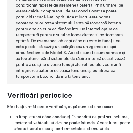
condiționat răcește de asemenea bateria. Prin urmare, pe
vreme caldă, compresorul de aer condiționat se poate
porni chiar dacă l-ați oprit. Acest lucru este normal
deoarece prioritatea sistemului este să răcească bateria
pentru a se asigura că rămâne într-un interval optim de
temperatură pentru a susține longevitatea și performanța
optimă. De asemenea, chiar și când nu este în funcțiune,
este posibil să auziți un scârțâit sau un zgomot de apă
circulând emis de
Model S
. Aceste sunete sunt normale și
au loc atunci când sistemele de răcire internă se activează
pentru a susține diverse funcții ale vehiculului, cum ar fi
întreținerea bateriei de
Joasă tensiune
și echilibrarea
temperaturii bateriei de înaltă tensiune.
Verificări periodice
Efectuați următoarele verificări, după cum este necesar:
În timp, atunci când conduceți în condiții de praf sau poluare,
radiatorul vehiculului dvs. se poate înfunda. Acest lucru poate
afecta fluxul de aer și performanțele sistemului de