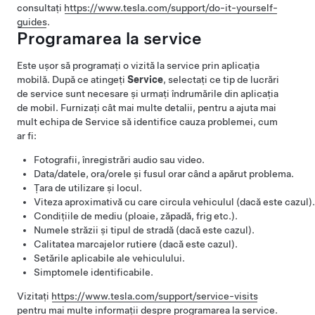
consultați
https://www.tesla.com/support/do-it-yourself-
guides
.
Programarea la service
Este ușor să programați o vizită la service prin aplicația
mobilă. După ce atingeți
Service
, selectați ce tip de lucrări
de service sunt necesare și urmați îndrumările din aplicația
de mobil. Furnizați cât mai multe detalii, pentru a ajuta mai
mult echipa de Service să identifice cauza problemei, cum
ar fi:
Fotografii, înregistrări audio sau video.
Data/datele, ora/orele și fusul orar când a apărut problema.
Țara de utilizare și locul.
Viteza aproximativă cu care circula vehiculul (dacă este cazul).
Condițiile de mediu (ploaie, zăpadă, frig etc.).
Numele străzii și tipul de stradă (dacă este cazul).
Calitatea marcajelor rutiere (dacă este cazul).
Setările aplicabile ale vehiculului.
Simptomele identificabile.
Vizitați
https://www.tesla.com/support/service-visits
pentru mai multe informații despre programarea la service.