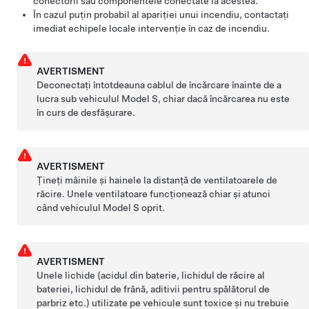
conectorii sau componentele conectate la acestea.
În cazul puțin probabil al apariției unui incendiu, contactați
imediat echipele locale intervenție în caz de incendiu.
AVERTISMENT
Deconectați întotdeauna cablul de încărcare înainte de a
lucra sub vehiculul
Model S
, chiar dacă încărcarea nu este
în curs de desfășurare.
AVERTISMENT
Țineți mâinile și hainele la distanță de ventilatoarele de
răcire. Unele ventilatoare funcționează chiar și atunci
când vehiculul
Model S
oprit.
AVERTISMENT
Unele lichide (acidul din baterie, lichidul de răcire al
bateriei, lichidul de frână, aditivii pentru spălătorul de
parbriz etc.) utilizate pe vehicule sunt toxice și nu trebuie