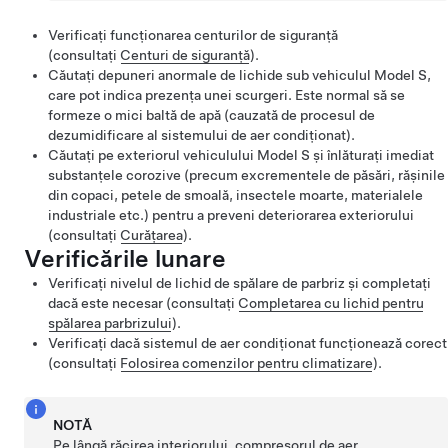
Verificați funcționarea centurilor de siguranță
(consultați
Centuri de siguranță
).
Căutați depuneri anormale de lichide sub vehiculul
Model S
,
care pot indica prezența unei scurgeri. Este normal să se
formeze o mici baltă de apă (cauzată de procesul de
dezumidificare al sistemului de aer condiționat).
Căutați pe exteriorul vehiculului
Model S
și înlăturați imediat
substanțele corozive (precum excrementele de păsări, rășinile
din copaci, petele de smoală, insectele moarte, materialele
industriale etc.) pentru a preveni deteriorarea exteriorului
(consultați
Curățarea
).
Verificările lunare
Verificați nivelul de lichid de spălare de parbriz și completați
dacă este necesar (consultați
Completarea cu lichid pentru
spălarea parbrizului
).
Verificați dacă sistemul de aer condiționat funcționează corect
(consultați
Folosirea comenzilor pentru climatizare
).
NOTĂ
Pe lângă răcirea interiorului, compresorul de aer