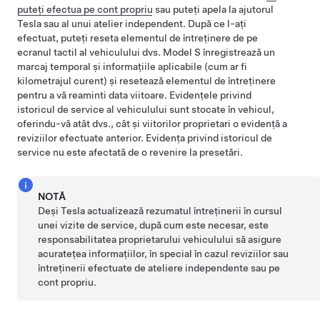
puteți efectua pe cont propriu
sau puteți apela la ajutorul
Tesla sau al unui atelier independent. După ce l-ați
efectuat, puteți reseta elementul de întreținere de pe
ecranul tactil al vehiculului dvs.
Model S
înregistrează un
marcaj temporal și informațiile aplicabile (cum ar fi
kilometrajul curent) și resetează elementul de întreținere
pentru a vă reaminti data viitoare. Evidențele privind
istoricul de service al vehiculului sunt stocate în vehicul,
oferindu-vă atât dvs., cât și viitorilor proprietari o evidență a
reviziilor efectuate anterior. Evidența privind istoricul de
service nu este afectată de o revenire la presetări.
NOTĂ
Deși Tesla actualizează rezumatul întreținerii în cursul
unei vizite de service, după cum este necesar, este
responsabilitatea proprietarului vehiculului să asigure
acuratețea informațiilor, în special în cazul reviziilor sau
întreținerii efectuate de ateliere independente sau pe
cont propriu.