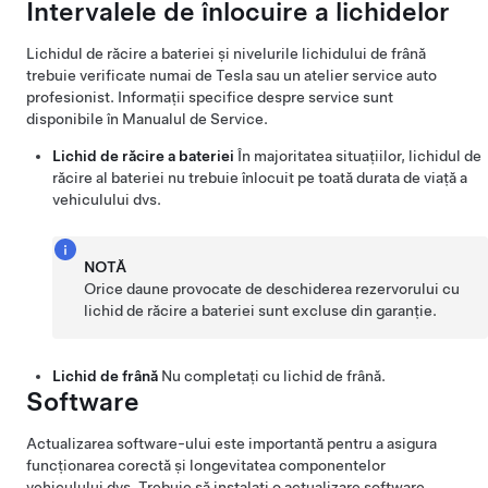
Intervalele de înlocuire a lichidelor
Lichidul de răcire a bateriei și nivelurile lichidului de frână
trebuie verificate numai de
Tesla sau un atelier service auto
profesionist
. Informații specifice despre service sunt
disponibile în Manualul de Service.
Lichid de răcire a bateriei
În majoritatea situațiilor, lichidul de
răcire al bateriei nu trebuie înlocuit pe toată durata de viață a
vehiculului dvs.
NOTĂ
Orice daune provocate de deschiderea rezervorului cu
lichid de răcire a bateriei sunt excluse din garanție.
Lichid de frână
Nu completați cu lichid de frână.
Software
Actualizarea software-ului este importantă pentru a asigura
funcționarea corectă și longevitatea componentelor
vehiculului dvs. Trebuie să instalați o actualizare software