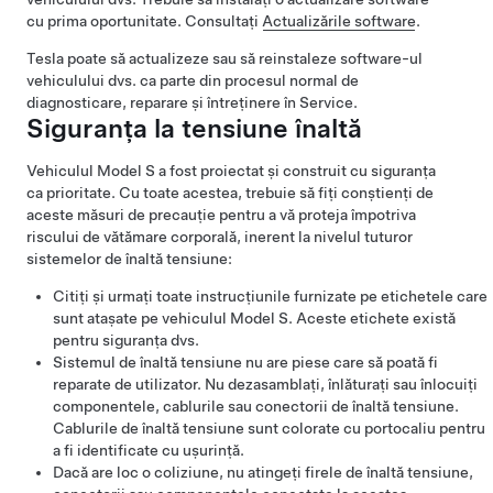
cu prima oportunitate. Consultați
Actualizările software
.
Tesla poate să actualizeze sau să reinstaleze software-ul
vehiculului dvs. ca parte din procesul normal de
diagnosticare, reparare și întreținere în Service.
Siguranța la tensiune înaltă
Vehiculul
Model S
a fost proiectat și construit cu siguranța
ca prioritate. Cu toate acestea, trebuie să fiți conștienți de
aceste măsuri de precauție pentru a vă proteja împotriva
riscului de vătămare corporală, inerent la nivelul tuturor
sistemelor de înaltă tensiune:
Citiți și urmați toate instrucțiunile furnizate pe etichetele care
sunt atașate pe vehiculul
Model S
. Aceste etichete există
pentru siguranța dvs.
Sistemul de înaltă tensiune nu are piese care să poată fi
reparate de utilizator. Nu dezasamblați, înlăturați sau înlocuiți
componentele, cablurile sau conectorii de înaltă tensiune.
Cablurile de înaltă tensiune sunt colorate cu portocaliu pentru
a fi identificate cu ușurință.
Dacă are loc o coliziune, nu atingeți firele de înaltă tensiune,