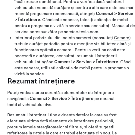
încălzire/aer condiționat. Pentru a verifica dacă radiatorul
vehiculului necesită curățare și pentru a afla care este cea mai
recentă programare recomandată, atingeți
Comenzi
>
Service
>
Întreținere
. Când este necesar, folosiți aplicația de mobil
pentru a programa o vizită la service sau consultați Manualul de
service corespunzător pe
service.tesla.com
.
Interiorul parbrizului din incinta camerei (consultați
Camere
)
trebuie curățat periodic pentru a menține vizibilitatea clară și
funcționarea optimă a camerei. Pentru a verifica dacă este
necesară o curățarea, consultați rezumatul întreținerii
vehiculului atingând
Comenzi
>
Service
>
Întreținere
. Când
este necesar, utilizați aplicația de mobil pentru a programa o
vizită la service.
Rezumat întreținere
Puteți vedea starea curentă a elementelor de întreținere
navigând la
Comenzi
>
Service
>
Întreținere
pe ecranul
tactil al vehiculului dvs.
Rezumatul întreținerii ține evidența datelor la care au fost
efectuate ultima dată elemente de întreținere periodică,
precum lamele ștergătoarelor și filtrele, și oferă sugestii
referitoare la datele la care ar trebui efectuate din nou.
Le