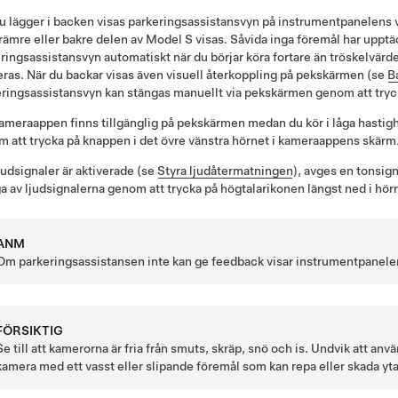
u lägger i backen visas parkeringsassistansvyn på
instrumentpanelens v
rämre eller bakre delen av
Model S
visas. Såvida inga föremål har upptä
ringsassistansvyn automatiskt när du börjar köra fortare än tröskelvärde
eras. När du backar visas även visuell återkoppling på pekskärmen (se
B
ringsassistansvyn kan stängas manuellt via pekskärmen genom att try
ameraappen finns tillgänglig på pekskärmen medan du kör i låga hastighe
 att trycka på knappen i det övre vänstra hörnet i kameraappens skärm. D
udsignaler är aktiverade (se
Styra ljudåtermatningen
), avges en tonsign
a av ljudsignalerna genom att trycka på högtalarikonen längst ned i hör
ANM
Om parkeringsassistansen inte kan ge feedback visar
instrumentpanele
FÖRSIKTIG
Se till att kamerorna är fria från smuts, skräp, snö och is. Undvik att a
kamera med ett vasst eller slipande föremål som kan repa eller skada yt