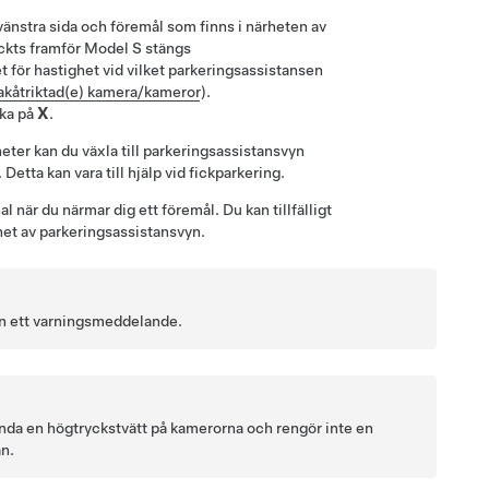
änstra sida
och föremål som finns i närheten av
ckts framför
Model S
stängs
t för hastighet vid vilket parkeringsassistansen
akåtriktad(e) kamera/kameror
).
cka på
X
.
ter kan du växla till parkeringsassistansvyn
etta kan vara till hjälp vid fickparkering.
al när du närmar dig ett föremål.
Du kan tillfälligt
net av parkeringsassistansvyn.
n
ett varningsmeddelande.
nvända en högtryckstvätt på kamerorna och rengör inte en
an.