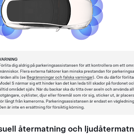
VARNING
Förlita dig aldrig på parkeringsassistansen för att kontrollera om ett omr
människor. Flera externa faktorer kan minska prestandan för parkeringsass
värden alls (se
Begränsningar och falska varningar
). Om du därför förli
Model S
närmar sig ett hinder kan det kan leda till skador på fordonet o
alltid området själv. När du backar ska du titta över axeln och använda a
fotgängare, cyklister, djur eller föremål som rör sig, sticker ut, är placer
för långt från kamerorna. Parkeringsassistansen är endast en vägledning o
Den är inte en ersättning för försiktig körning.
suell återmatning och ljudåtermatn