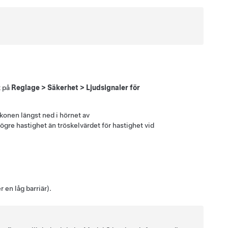
k på
Reglage
>
Säkerhet
>
Ljudsignaler för
ikonen längst ned i hörnet av
högre hastighet än tröskelvärdet för hastighet vid
 en låg barriär).