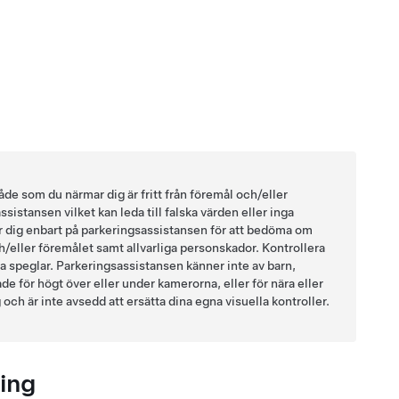
åde som du närmar dig är fritt från föremål och/eller
istansen vilket kan leda till falska värden eller inga
tar dig enbart på parkeringsassistansen för att bedöma om
ch/eller föremålet samt allvarliga personskador. Kontrollera
lla speglar. Parkeringsassistansen känner inte av barn,
ade för högt över eller under kamerorna, eller för nära eller
ch är inte avsedd att ersätta dina egna visuella kontroller.
ing