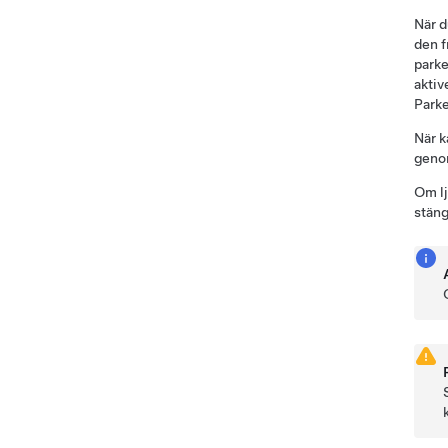
När d
den f
parke
aktiv
Parke
När k
genom
Om lj
stäng