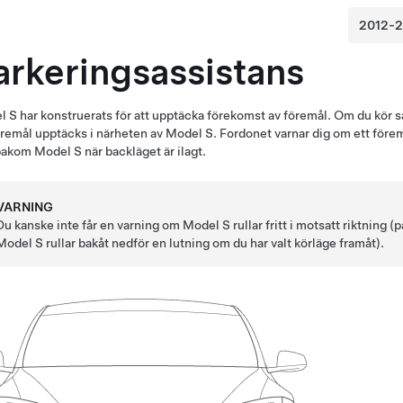
arkeringsassistans
l S
har konstruerats för att upptäcka förekomst av föremål. Om du kör sa
öremål upptäcks i närheten av
Model S
. Fordonet varnar dig om ett för
bakom
Model S
när backläget är ilagt.
VARNING
Du kanske inte får en varning om
Model S
rullar fritt i motsatt riktning
Model S
rullar bakåt nedför en lutning om du har valt körläge framåt).