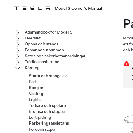
Model S Owner's Manual
P
Ägarhandbok för Model S
Översikt
Mode
Öppna och stänga
ett f
Förvaringsutrymmen
och 
Säten och säkerhetsanordningar
Trådlös anslutning
Körning
Starta och stänga av
Ratt
Speglar
Växling
Lights
Torkare och spolare
Bromsa och stoppa
Luftfjädring
Parkeringsassistans
Fordonsstopp