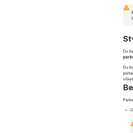
St
Du ka
park
Du ka
parke
vilke
Be
Parke
O