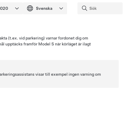
kta (t.ex. vid parkering) varnar fordonet dig om
emål upptäcks framför
Model S
när körläget är ilagt
 (parkeringsassistans visar till exempel ingen varning om