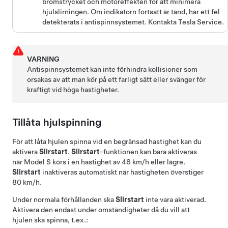
bromstrycket och motoreffekten för att minimera
hjulslirningen. Om indikatorn fortsatt är tänd, har ett fel
detekterats i antispinnsystemet. Kontakta Tesla Service.
VARNING
Antispinnsystemet kan inte förhindra kollisioner som
orsakas av att man kör på ett farligt sätt eller svänger för
kraftigt vid höga hastigheter.
Tillåta hjulspinning
För att låta hjulen spinna vid en begränsad hastighet kan du
aktivera
Slirstart
.
Slirstart
-funktionen kan bara aktiveras
när
Model S
körs i en hastighet av
48 km/h
eller lägre.
Slirstart
inaktiveras automatiskt när hastigheten överstiger
80 km/h
.
Under normala förhållanden ska
Slirstart
inte vara aktiverad.
Aktivera den endast under omständigheter då du vill att
hjulen ska spinna, t.ex.: