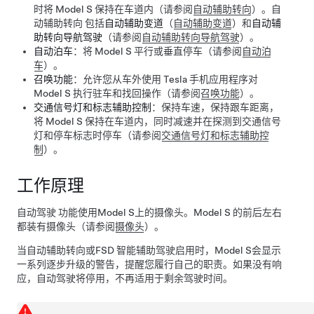
时将
Model S
保持在车道内（请参阅
自动辅助转向
）。
自
动辅助转向
包括
自动辅助变道
（
自动辅助变道
）
和
自动辅
助转向导航驾驶
（请参阅
自动辅助转向导航驾驶
）
。
自动泊车
：将
Model S
平行或垂直停车（请参阅
自动泊
车
）。
召唤功能
：允许您从车外使用 Tesla 手机应用程序对
Model S
执行驻车和找回操作
（请参阅
召唤功能
）
。
交通信号灯和标志辅助控制
：保持车速，保持跟车距离，
将
Model S
保持在车道内，同时减速并在探测到交通信号
灯和停车标志时停车（请参阅
交通信号灯和标志辅助控
制
）。
工作原理
自动驾驶
功能使用
Model S
上的摄像头。
Model S
的前后左右
都装有摄像头（请参阅
摄像头
）。
当
自动辅助转向
或
FSD 智能辅助驾驶
启用时，
Model S
会显示
一系列逐步升级的警告，提醒您履行自己的职责。如果没有响
应，
自动驾驶
将停用，不再适用于剩余驾驶时间。