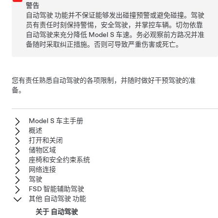
警告
自动驾驶
功能并不保证能够发出碰撞预警或避免碰撞。驾驶
员有责任时刻保持警惕，安全驾驶，并掌控车辆。切勿依靠
自动驾驶
来充分降低
Model S
车速。务必观察前方路况并准
备随时采取纠正措施。否则可导致严重伤害或死亡。
您有责任熟悉
自动驾驶
的各项限制，并随时做好干预驾驶的准
备。
Model S 车主手册
概述
打开和关闭
储物区域
座椅和安全约束系统
网络连接
驾驶
FSD 智能辅助驾驶
其他 自动驾驶 功能
关于 自动驾驶