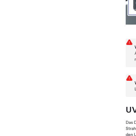
UV
Das D
Strah
den U