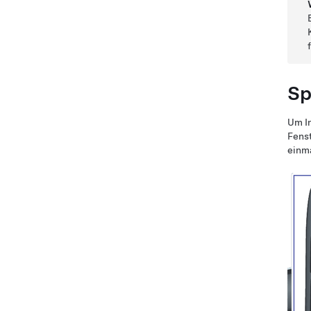
Sp
Um In
Fenst
einma