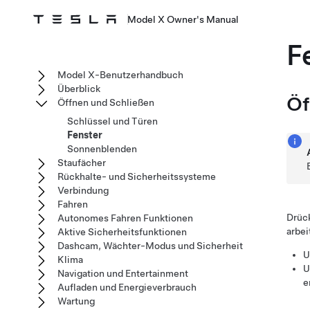
Model X Owner's Manual
F
Model X-Benutzerhandbuch
Überblick
Öf
Öffnen und Schließen
Schlüssel und Türen
Fenster
Sonnenblenden
Staufächer
Rückhalte- und Sicherheitssysteme
Verbindung
Fahren
Drück
Autonomes Fahren Funktionen
arbei
Aktive Sicherheitsfunktionen
Dashcam, Wächter-Modus und Sicherheit
U
Klima
U
Navigation und Entertainment
e
Aufladen und Energieverbrauch
Wartung