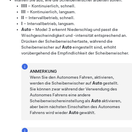
Wählen Sie aus, wie die Scheibenwischer arbeiten sollen:
IIII
– Kontinuierlich, schnell.
III
– Kontinuierlich, langsam.
II
– Intervallbetrieb, schnell.
I
– Intervallbetrieb, langsam.
Auto
–
Model 3
erkennt Niederschlag und passt die
Wischgeschwindigkeit und -intensität entsprechend an.
Drücken der Scheibenwischertaste, während die
Scheibenwischer auf
Auto
eingestellt sind, erhöht
vorübergehend die Empfindlichkeit der Scheibenwischer.
ANMERKUNG
Wenn Sie den
Autonomes Fahren
, aktivieren,
werden die Scheibenwischer auf
Auto
gestellt.
Sie können zwar während der Verwendung des
Autonomes Fahren
s eine andere
Scheibenwischereinstellung als
Auto
aktivieren,
aber beim nächsten Einschalten des
Autonomes
Fahren
s wird wieder
Auto
gewählt.