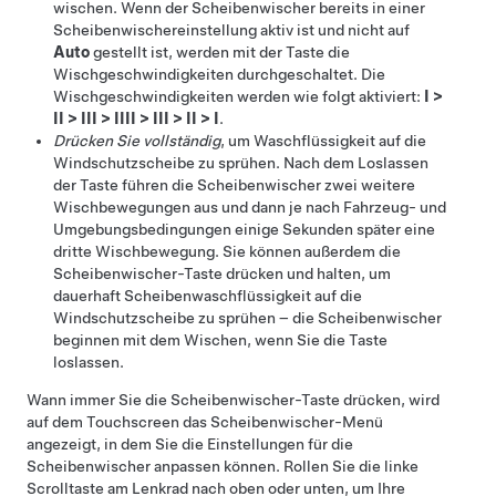
wischen. Wenn der Scheibenwischer bereits in einer
Scheibenwischereinstellung aktiv ist und nicht auf
Auto
gestellt ist, werden mit der Taste die
Wischgeschwindigkeiten durchgeschaltet. Die
Wischgeschwindigkeiten werden wie folgt aktiviert:
I
>
II
>
III
>
IIII
>
III
>
II
>
I
.
Drücken Sie vollständig
, um Waschflüssigkeit auf die
Windschutzscheibe zu sprühen. Nach dem Loslassen
der Taste führen die Scheibenwischer zwei weitere
Wischbewegungen aus und dann je nach Fahrzeug- und
Umgebungsbedingungen einige Sekunden später eine
dritte Wischbewegung. Sie können außerdem die
Scheibenwischer-Taste drücken und halten, um
dauerhaft Scheibenwaschflüssigkeit auf die
Windschutzscheibe zu sprühen – die Scheibenwischer
beginnen mit dem Wischen, wenn Sie die Taste
loslassen.
Wann immer Sie die Scheibenwischer-Taste drücken, wird
auf dem Touchscreen das Scheibenwischer-Menü
angezeigt, in dem Sie die Einstellungen für die
Scheibenwischer anpassen können. Rollen Sie die linke
Scrolltaste am
Lenkrad
nach oben oder unten, um Ihre