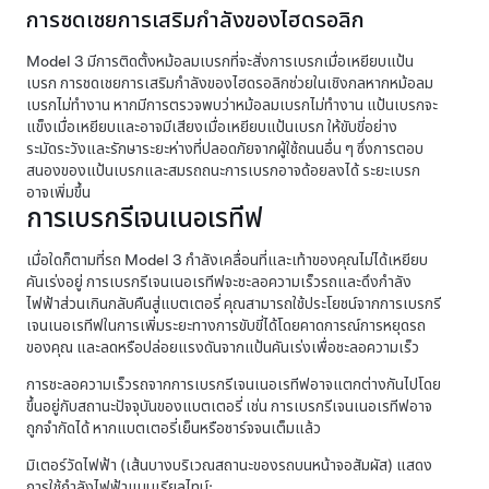
การชดเชยการเสริมกำลังของไฮดรอลิก
Model 3
มีการติดตั้งหม้อลมเบรกที่จะสั่งการเบรกเมื่อเหยียบแป้น
เบรก การชดเชยการเสริมกำลังของไฮดรอลิกช่วยในเชิงกลหากหม้อลม
เบรกไม่ทำงาน หากมีการตรวจพบว่าหม้อลมเบรกไม่ทำงาน แป้นเบรกจะ
แข็งเมื่อเหยียบและอาจมีเสียงเมื่อเหยียบแป้นเบรก ให้ขับขี่อย่าง
ระมัดระวังและรักษาระยะห่างที่ปลอดภัยจากผู้ใช้ถนนอื่น ๆ ซึ่งการตอบ
สนองของแป้นเบรกและสมรถถนะการเบรกอาจด้อยลงได้ ระยะเบรก
อาจเพิ่มขึ้น
การเบรกรีเจนเนอเรทีฟ
เมื่อใดก็ตามที่รถ
Model 3
กำลังเคลื่อนที่และเท้าของคุณไม่ได้เหยียบ
คันเร่งอยู่ การเบรกรีเจนเนอเรทีฟจะชะลอความเร็วรถและดึงกำลัง
ไฟฟ้าส่วนเกินกลับคืนสู่แบตเตอรี่ คุณสามารถใช้ประโยชน์จากการเบรกรี
เจนเนอเรทีฟในการเพิ่มระยะทางการขับขี่ได้โดยคาดการณ์การหยุดรถ
ของคุณ และลดหรือปล่อยแรงดันจากแป้นคันเร่งเพื่อชะลอความเร็ว
การชะลอความเร็วรถจากการเบรกรีเจนเนอเรทีฟอาจแตกต่างกันไปโดย
ขึ้นอยู่กับสถานะปัจจุบันของแบตเตอรี่ เช่น การเบรกรีเจนเนอเรทีฟอาจ
ถูกจำกัดได้ หากแบตเตอรี่เย็นหรือชาร์จจนเต็มแล้ว
มิเตอร์วัดไฟฟ้า (เส้นบางบริเวณสถานะของรถบนหน้าจอสัมผัส) แสดง
การใช้กำลังไฟฟ้าแบบเรียลไทม์: