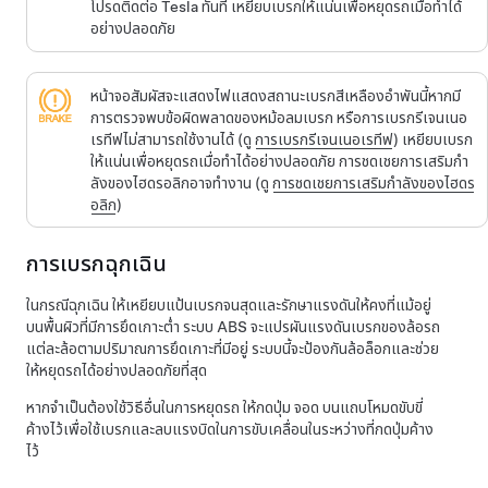
โปรดติดต่อ Tesla ทันที เหยียบเบรกให้แน่นเพื่อหยุดรถเมื่อทำได้
อย่างปลอดภัย
หน้าจอสัมผัส
จะแสดงไฟแสดงสถานะเบรกสีเหลืองอำพันนี้หากมี
การตรวจพบข้อผิดพลาดของหม้อลมเบรก หรือการเบรกรีเจนเนอ
เรทีฟไม่สามารถใช้งานได้ (ดู
การเบรกรีเจนเนอเรทีฟ
) เหยียบเบรก
ให้แน่นเพื่อหยุดรถเมื่อทำได้อย่างปลอดภัย การชดเชยการเสริมกำ
ลังของไฮดรอลิกอาจทำงาน (ดู
การชดเชยการเสริมกำลังของไฮดร
อลิก
)
การเบรกฉุกเฉิน
ในกรณีฉุกเฉิน ให้เหยียบแป้นเบรกจนสุดและรักษาแรงดันให้คงที่แม้อยู่
บนพื้นผิวที่มีการยึดเกาะต่ำ ระบบ ABS จะแปรผันแรงดันเบรกของล้อรถ
แต่ละล้อตามปริมาณการยึดเกาะที่มีอยู่ ระบบนี้จะป้องกันล้อล็อกและช่วย
ให้หยุดรถได้อย่างปลอดภัยที่สุด
หากจำเป็นต้องใช้วิธีอื่นในการหยุดรถ ให้กดปุ่ม จอด บนแถบโหมดขับขี่
ค้างไว้เพื่อใช้เบรกและลบแรงบิดในการขับเคลื่อนในระหว่างที่กดปุ่มค้าง
ไว้