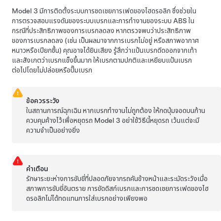
Model 3
มีการติดตั้งระบบการชดเชยการเฟดของไฮดรอลิก ซึ่งช่วยใน
การตรวจสอบแรงดันของระบบเบรกและการทำงานของระบบ ABS ใน
กรณีที่ประสิทธิภาพของการเบรกลดลง หากตรวจพบว่าประสิทธิภาพ
ของการเบรกลดลง (เช่น เป็นผลมาจากการเบรกไม่อยู่ หรือสภาพอากาศ
หนาวหรือเปียกชื้น) คุณอาจได้ยินเสียง
รู้สึกว่าแป้นเบรกดีดออกจากเท้า
และสังเกตว่าเบรกแข็งขึ้นมาก ให้เบรกตามปกติและเหยียบแป้นเบรก
ต่อไปโดยไม่ปล่อยหรือปั๊มเบรก
ข้อควรระวัง
ในสถานการณ์ฉุกเฉิน หากเบรกทำงานไม่ถูกต้อง ให้กดปุ่มจอด
บนก้าน
ควบคุม
ค้างไว้เพื่อหยุดรถ
Model 3
อย่าใช้วิธีนี้หยุดรถ เว้นแต่จะมี
ความจำเป็นอย่างยิ่ง
คำเตือน
รักษาระยะห่างการขับขี่ที่ปลอดภัยจากรถคันข้างหน้าและระมัดระวังเมื่อ
สภาพการขับขี่อันตราย การขัดดิสก์เบรกและการชดเชยการเฟดของไฮ
ดรอลิกไม่ได้ทดแทนการใส่เบรกอย่างเพียงพอ