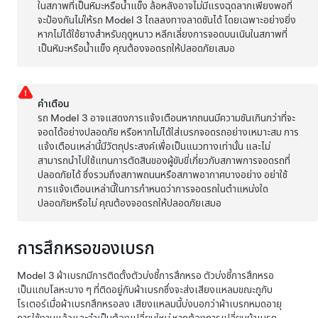
ในสภาพที่เป็นหิมะหรือน้ำแข็ง ล้อหลังอาจไม่มีแรงฉุดลากเพียงพอที่
จะป้องกันไม่ให้รถ
Model 3
ไถลลงทางลาดชันได้ โดยเฉพาะอย่างยิ่ง
หากไม่ได้ใช้ยางสำหรับฤดูหนาว หลีกเลี่ยงการจอดบนเนินในสภาพที่
เป็นหิมะหรือน้ำแข็ง คุณต้องจอดรถให้ปลอดภัยเสมอ
คำเตือน
รถ
Model 3
อาจแสดงการแจ้งเตือนหากถนนมีความชันเกินกว่าที่จะ
จอดได้อย่างปลอดภัย หรือหากไม่ได้ใส่เบรกจอดรถอย่างเหมาะสม การ
แจ้งเตือนเหล่านี้มีวัตถุประสงค์เพื่อเป็นแนวทางเท่านั้น และไม่
สามารถนำไปใช้แทนการตัดสินของผู้ขับขี่เกี่ยวกับสภาพการจอดรถที่
ปลอดภัยได้ ซึ่งรวมถึงสภาพถนนหรือสภาพอากาศบางอย่าง อย่าใช้
การแจ้งเตือนเหล่านี้ในการกำหนดว่าการจอดรถในตำแหน่งใด
ปลอดภัยหรือไม่ คุณต้องจอดรถให้ปลอดภัยเสมอ
การสึกหรอของเบรก
Model 3
ผ้าเบรกมีการติดตั้งตัวบ่งชี้การสึกหรอ ตัวบ่งชี้การสึกหรอ
เป็นแถบโลหะบาง ๆ ที่ติดอยู่กับผ้าเบรกซึ่งจะส่งเสียงแหลมขณะถูกับ
โรเตอร์เมื่อผ้าเบรกสึกหรอลง เสียงแหลมนี้บ่งบอกว่าผ้าเบรกหมดอายุ