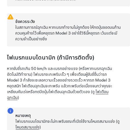
ข้อควรระวัง
ในสถานการณ์ฉุกเฉิน หากเบรกทำงานไม่ถูกต้อง ให้กดปุ่มจอด
บนก้าน
ควบคุม
ค้างไว้เพื่อหยุดรถ
Model 3
อย่าใช้วิธีนี้หยุดรถ เว้นแต่จะมี
ความจำเป็นอย่างยิ่ง
ไฟเบรกแบบไดนามิก (ถ้ามีการติดตั้ง)
หากขับขี่รถเกิน
50 km/h
และเบรกอย่างแรง
(หรือหากเบรกฉุกเฉิน
อัตโนมัติทำงาน)
ไฟเบรกจะกะพริบเร็ว ๆ เพื่อเตือนผู้ขับขี่อื่นว่ารถ
Model 3
กำลังจะชะลอความเร็วลงอย่างรวดเร็ว หากรถ
Model 3
หยุดสนิท ไฟเตือนฉุกเฉินจะกะพริบ แล้วกะพริบต่อเนื่องจนกว่าคุณจะ
เหยียบคันเร่งหรือกดปิดปุ่มไฟเตือนฉุกเฉินด้วยตัวเอง (ดู
ไฟเตือน
ฉุกเฉิน
)
หมายเหตุ
ไฟเบรกแบบไดนามิกจะไม่กะพริบขณะที่เปิดใช้งานโหมดสนามแข่ง (ดู
โหมดสนามแข่ง
)