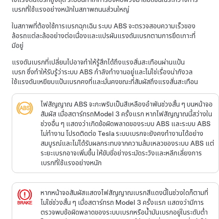
เบรกที่ใช้แรงอย่างหนักในสภาพถนนส่วนใหญ่
ในสภาพที่ต้องใช้การเบรกฉุกเฉิน ระบบ ABS จะตรวจสอบความเร็วของ
ล้อรถแต่ละล้ออย่างต่อเนื่องและแปรผันแรงดันเบรกตามการยึดเกาะที่
มีอยู่
แรงดันเบรกที่เปลี่ยนไปอาจทำให้รู้สึกได้ถึงแรงสั่นสะเทือนผ่านแป้น
เบรก ซึ่งทำให้รับรู้ว่าระบบ ABS กำลังทำงานอยู่และไม่ใช่เรื่องน่ากังวล
ใช้แรงดันเหยียบแป้นเบรกคงที่และมั่นคงขณะที่สัมผัสถึงแรงสั่นสะเทือน
ไฟสัญญาณ ABS จะกะพริบเป็นสีเหลืองอำพันช่วงสั้น ๆ บน
หน้าจอ
สัมผัส
เมื่อสตาร์ทรถ
Model 3
ครั้งแรก หากไฟสัญญาณนี้สว่างใน
ช่วงอื่น ๆ แสดงว่าเกิดข้อผิดพลาดของระบบ ABS และระบบ ABS
ไม่ทำงาน โปรดติดต่อ Tesla ระบบเบรกจะยังคงทำงานได้อย่าง
สมบูรณ์และไม่ได้รับผลกระทบจากความล้มเหลวของระบบ ABS แต่
ระยะเบรกอาจเพิ่มขึ้น ให้ขับขี่อย่างระมัดระวังและหลีกเลี่ยงการ
เบรกที่ใช้แรงอย่างหนัก
หาก
หน้าจอสัมผัส
แสดงไฟสัญญาณเบรกสีแดงนี้ในช่วงใดก็ตามที่
ไม่ใช่ช่วงสั้น ๆ เมื่อสตาร์ทรถ
Model 3
ครั้งแรก แสดงว่ามีการ
ตรวจพบข้อผิดพลาดของระบบเบรกหรือน้ำมันเบรกอยู่ในระดับต่ำ