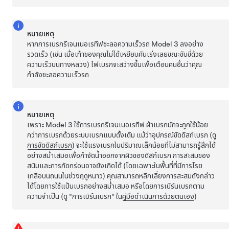
หมายเหตุ
หากการเบรกรีเจนเนอเรทีฟชะลอความเร็วรถ
Model 3
ลงอย่าง
รวดเร็ว (เช่น เมื่อเท้าของคุณไม่ได้เหยียบคันเร่งเลยขณะขับขี่ด้วย
ความเร็วบนทางหลวง) ไฟเบรกจะสว่างขึ้นเพื่อเตือนคนอื่นว่าคุณ
กำลังชะลอความเร็วรถ
หมายเหตุ
เพราะ
Model 3
ใช้การเบรกรีเจนเนอเรทีฟ ผ้าเบรกมักจะถูกใช้น้อย
กว่าการเบรกด้วยระบบเบรกแบบดั้งเดิม แม้ว่าอุปกรณ์ขัดดิสก์เบรก (ดู
การขัดดิสก์เบรก
) จะใช้แรงเบรกในปริมาณเล็กน้อยที่ไม่สามารถรู้สึกได้
อย่างสม่ำเสมอเพื่อกำจัดน้ำออกจากผิวของดิสก์เบรก การสะสมของ
สนิมและการกัดกร่อนอาจยังเกิดได้ (โดยเฉพาะในพื้นที่ที่มีการโรย
เกลือบนถนนในช่วงฤดูหนาว) คุณสามารถหลีกเลี่ยงการสะสมดังกล่าว
ได้โดยการใช้แป้นเบรกอย่างสม่ำเสมอ หรือโดยการเบิร์นเบรกตาม
ความจำเป็น (ดู "การเบิร์นเบรก" ใน
คู่มือดำเนินการด้วยตนเอง
)