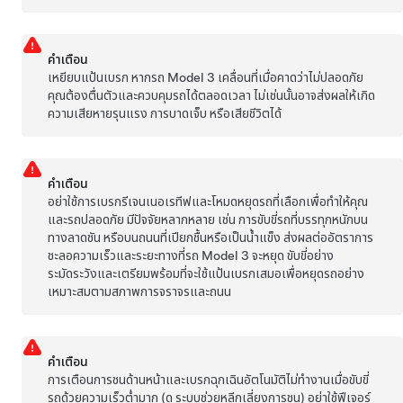
คำเตือน
เหยียบแป้นเบรก หากรถ
Model 3
เคลื่อนที่เมื่อคาดว่าไม่ปลอดภัย
คุณต้องตื่นตัวและควบคุมรถได้ตลอดเวลา ไม่เช่นนั้นอาจส่งผลให้เกิด
ความเสียหายรุนแรง การบาดเจ็บ หรือเสียชีวิตได้
คำเตือน
อย่าใช้การเบรกรีเจนเนอเรทีฟและโหมดหยุดรถที่เลือกเพื่อทำให้คุณ
และรถปลอดภัย มีปัจจัยหลากหลาย เช่น การขับขี่รถที่บรรทุกหนักบน
ทางลาดชัน หรือบนถนนที่เปียกชื้นหรือเป็นน้ำแข็ง ส่งผลต่ออัตราการ
ชะลอความเร็วและระยะทางที่รถ
Model 3
จะหยุด ขับขี่อย่าง
ระมัดระวังและเตรียมพร้อมที่จะใช้แป้นเบรกเสมอเพื่อหยุดรถอย่าง
เหมาะสมตามสภาพการจราจรและถนน
คำเตือน
การเตือนการชนด้านหน้าและเบรกฉุกเฉินอัตโนมัติไม่ทำงานเมื่อขับขี่
รถด้วยความเร็วต่ำมาก (ดู
ระบบช่วยหลีกเลี่ยงการชน
) อย่าใช้ฟีเจอร์