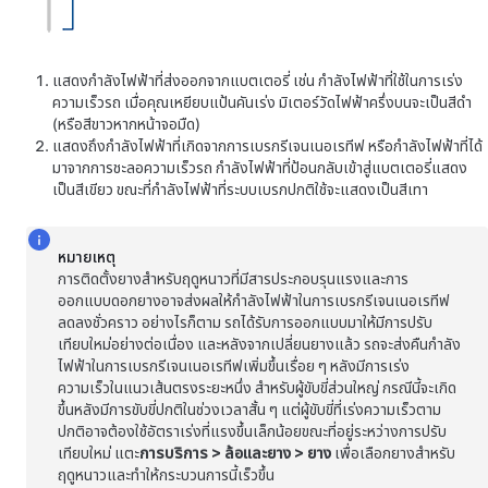
แสดงกำลังไฟฟ้าที่ส่งออกจากแบตเตอรี่ เช่น กำลังไฟฟ้าที่ใช้ในการเร่ง
ความเร็วรถ เมื่อคุณเหยียบแป้นคันเร่ง มิเตอร์วัดไฟฟ้าครึ่งบนจะเป็นสีดำ
(หรือสีขาวหากหน้าจอมืด)
แสดงถึงกำลังไฟฟ้าที่เกิดจากการเบรกรีเจนเนอเรทีฟ หรือกำลังไฟฟ้าที่ได้
มาจากการชะลอความเร็วรถ กำลังไฟฟ้าที่ป้อนกลับเข้าสู่แบตเตอรี่แสดง
เป็นสีเขียว ขณะที่กำลังไฟฟ้าที่ระบบเบรกปกติใช้จะแสดงเป็นสีเทา
หมายเหตุ
การติดตั้งยางสำหรับฤดูหนาวที่มีสารประกอบรุนแรงและการ
ออกแบบดอกยางอาจส่งผลให้กำลังไฟฟ้าในการเบรกรีเจนเนอเรทีฟ
ลดลงชั่วคราว อย่างไรก็ตาม รถได้รับการออกแบบมาให้มีการปรับ
เทียบใหม่อย่างต่อเนื่อง และหลังจากเปลี่ยนยางแล้ว รถจะส่งคืนกำลัง
ไฟฟ้าในการเบรกรีเจนเนอเรทีฟเพิ่มขึ้นเรื่อย ๆ หลังมีการเร่ง
ความเร็วในแนวเส้นตรงระยะหนึ่ง สำหรับผู้ขับขี่ส่วนใหญ่ กรณีนี้จะเกิด
ขึ้นหลังมีการขับขี่ปกติในช่วงเวลาสั้น ๆ แต่ผู้ขับขี่ที่เร่งความเร็วตาม
ปกติอาจต้องใช้อัตราเร่งที่แรงขึ้นเล็กน้อยขณะที่อยู่ระหว่างการปรับ
เทียบใหม่ แตะ
การบริการ
>
ล้อและยาง
>
ยาง
เพื่อเลือกยางสำหรับ
ฤดูหนาวและทำให้กระบวนการนี้เร็วขึ้น