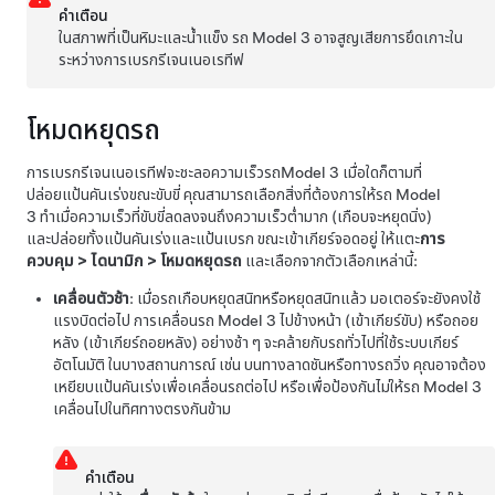
คำเตือน
ในสภาพที่เป็นหิมะและน้ำแข็ง รถ
Model 3
อาจสูญเสียการยึดเกาะใน
ระหว่างการเบรกรีเจนเนอเรทีฟ
โหมดหยุดรถ
การเบรกรีเจนเนอเรทีฟจะชะลอความเร็วรถ
Model 3
เมื่อใดก็ตามที่
ปล่อยแป้นคันเร่งขณะขับขี่ คุณสามารถเลือกสิ่งที่ต้องการให้รถ
Model
3
ทำเมื่อความเร็วที่ขับขี่ลดลงจนถึงความเร็วต่ำมาก (เกือบจะหยุดนิ่ง)
และปล่อยทั้งแป้นคันเร่งและแป้นเบรก ขณะเข้าเกียร์จอดอยู่ ให้แตะ
การ
ควบคุม
>
ไดนามิก
>
โหมดหยุดรถ
และเลือกจากตัวเลือกเหล่านี้:
เคลื่อนตัวช้า
: เมื่อรถเกือบหยุดสนิทหรือหยุดสนิทแล้ว มอเตอร์จะยังคงใช้
แรงบิดต่อไป การเคลื่อนรถ
Model 3
ไปข้างหน้า (เข้าเกียร์ขับ) หรือถอย
หลัง (เข้าเกียร์ถอยหลัง) อย่างช้า ๆ จะคล้ายกับรถทั่วไปที่ใช้ระบบเกียร์
อัตโนมัติ ในบางสถานการณ์ เช่น บนทางลาดชันหรือทางรถวิ่ง คุณอาจต้อง
เหยียบแป้นคันเร่งเพื่อเคลื่อนรถต่อไป หรือเพื่อป้องกันไม่ให้รถ
Model 3
เคลื่อนไปในทิศทางตรงกันข้าม
คำเตือน