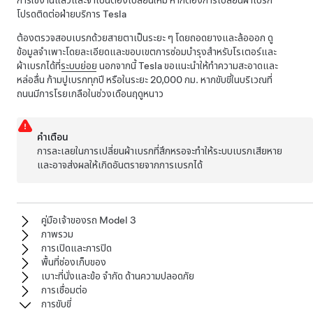
การใช้งานแล้วและจำเป็นต้องเปลี่ยนใหม่ หากต้องการเปลี่ยนผ้าเบรก
โปรดติดต่อฝ่ายบริการ Tesla
ต้องตรวจสอบเบรกด้วยสายตาเป็นระยะ ๆ โดยถอดยางและล้อออก ดู
ข้อมูลจำเพาะโดยละเอียดและขอบเขตการซ่อมบำรุงสำหรับโรเตอร์และ
ผ้าเบรกได้ที่
ระบบย่อย
นอกจากนี้ Tesla ขอแนะนำให้ทำความสะอาด
และ
หล่อลื่น
ก้ามปูเบรกทุกปี หรือในระยะ
20,000 กม.
หากขับขี่ในบริเวณที่
ถนนมีการโรยเกลือในช่วงเดือนฤดูหนาว
คำเตือน
การละเลยในการเปลี่ยนผ้าเบรกที่สึกหรอจะทำให้ระบบเบรกเสียหาย
และอาจส่งผลให้เกิดอันตรายจากการเบรกได้
คู่มือเจ้าของรถ Model 3
ภาพรวม
การเปิดและการปิด
พื้นที่ช่องเก็บของ
เบาะที่นั่งและข้อ จำกัด ด้านความปลอดภัย
การเชื่อมต่อ
การขับขี่