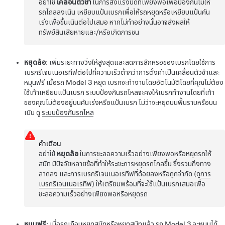
อย่าใช้
เคลื่อนตัวช้า
ในการส่งแรงบิดที่เพียงพอเพื่อป้องกันไม่ให้
รถไถลลงเนิน เหยียบแป้นเบรกเพื่อให้รถหยุดหรือเหยียบแป้นคัน
เร่งเพื่อขึ้นเนินต่อไปเสมอ หากไม่ทำอย่างนั้นอาจส่งผลให้
ทรัพย์สินเสียหายและ/หรือเกิดการชน
หยุดล้อ
: เพิ่มระยะทางวิ่งให้สูงสุดและลดการสึกหรอของเบรกโดยใช้การ
เบรกรีเจนเนอเรทีฟต่อไปที่ความเร็วต่ำกว่าการตั้งค่าเป็นเคลื่อนตัวช้าและ
หมุนฟรี เมื่อรถ
Model 3
หยุด เบรกจะทำงานโดยอัตโนมัติโดยที่คุณไม่ต้อง
ใช้เท้าเหยียบแป้นเบรก ระบบป้องกันรถไหลจะคงให้เบรกทำงานโดยที่เท้า
ของคุณไม่ต้องอยู่บนคันเร่งหรือแป้นเบรก ไม่ว่าจะหยุดบนพื้นราบหรือบน
เนิน ดู
ระบบป้องกันรถไหล
คำเตือน
อย่าใช้
หยุดล้อ
ในการชะลอความเร็วอย่างเพียงพอหรือหยุดรถให้
สนิท มีปัจจัยหลายข้อที่ทำให้ระยะการหยุดรถไกลขึ้น ซึ่งรวมถึงทาง
ลาดลง และการเบรกรีเจนเนอเรทีฟที่ด้อยลงหรือถูกจำกัด (ดู
การ
เบรกรีเจนเนอเรทีฟ
) ให้เตรียมพร้อมที่จะใช้แป้นเบรกเสมอเพื่อ
ชะลอความเร็วอย่างเพียงพอหรือหยุดรถ
หมุนฟรี
: เมื่อรถเกือบหยุดสนิทหรือหยุดสนิทแล้ว รถ
Model 3
จะหมุนได้