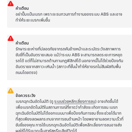
คำเตือน
อย่าปั๊มแป้นเบรก เพราะจะรบกวนการทำงานของระบบ ABS และอาจ
ทำให้ระยะเบรกเพิ่มขึ้น
คำเตือน
รักษาระยะห่างที่ปลอดภัยจากรถคันข้างหน้าและระมัดระวังสภาพการ
ขับขี่ที่เป็นอันตรายเสมอ แม้ว่าระบบ ABS จะสามารถลดระยะการหยุด
รถได้ แต่ก็ไม่สามารถต้านทานกฎฟิสิกส์ได้ นอกจากนี้ไม่ได้ช่วยป้องกัน
อันตรายจากสภาวะเหินน้ำ (สภาวะที่ชั้นน้ำทำให้ยางรถไม่สัมผัสกับพื้น
ถนนโดยตรง)
ข้อควรระวัง
เบรกฉุกเฉินอัตโนมัติ (ดู
ระบบช่วยหลีกเลี่ยงการชน
) อาจเกิดขึ้นได้
เพื่อเบรกอัตโนมัติในสถานการณ์ที่คาดว่ากำลังจะเกิดการชน เบรก
ฉุกเฉินอัตโนมัติไม่ได้ออกแบบมาเพื่อป้องกันการชน ซึ่งจะช่วยได้มาก
ที่สุดเพียงลดผลกระทบจากการชนด้านหน้า โดยพยายามลดความเร็วที่
ขับขี่ของคุณ การใช้เบรกฉุกเฉินอัตโนมัติเพื่อหลีกเลี่ยงการชนอาจส่ง
ผลให้ได้รับบาดเจ็บสาหัสหรือเสียชีวิตได้