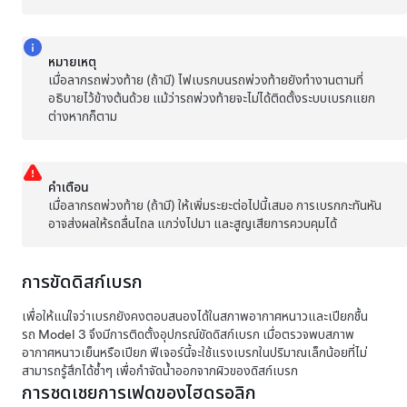
หมายเหตุ
เมื่อลากรถพ่วงท้าย (ถ้ามี) ไฟเบรกบนรถพ่วงท้ายยังทำงานตามที่
อธิบายไว้ข้างต้นด้วย แม้ว่ารถพ่วงท้ายจะไม่ได้ติดตั้งระบบเบรกแยก
ต่างหากก็ตาม
คำเตือน
เมื่อลากรถพ่วงท้าย (ถ้ามี) ให้เพิ่มระยะต่อไปนี้เสมอ การเบรกกะทันหัน
อาจส่งผลให้รถลื่นไถล แกว่งไปมา และสูญเสียการควบคุมได้
การขัดดิสก์เบรก
เพื่อให้แน่ใจว่าเบรกยังคงตอบสนองได้ในสภาพอากาศหนาวและเปียกชื้น
รถ
Model 3
จึงมีการติดตั้งอุปกรณ์ขัดดิสก์เบรก เมื่อตรวจพบสภาพ
อากาศหนาวเย็นหรือเปียก ฟีเจอร์นี้จะใช้แรงเบรกในปริมาณเล็กน้อยที่ไม่
สามารถรู้สึกได้ซ้ำๆ เพื่อกำจัดน้ำออกจากผิวของดิสก์เบรก
การชดเชยการเฟดของไฮดรอลิก