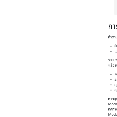
กา
ทำตามข
ข
เ
ระบบจ
แล้ว 
M
ร
ค
ค
หากคุ
Mode
ทิศทา
Mode