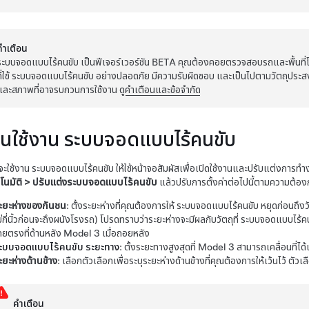
คำเตือน
ระบบจอดแบบไร้คนขับ
เป็นฟีเจอร์เวอร์ชัน BETA คุณต้องคอยตรวจสอบรถและพื้นที่โด
ี่ใช้
ระบบจอดแบบไร้คนขับ
อย่างปลอดภัย มีความรับผิดชอบ และเป็นไปตามวัตถุประสงค์
และสภาพที่อาจรบกวนการใช้งาน ดู
คำเตือนและข้อจำกัด
อนใช้งาน
ระบบจอดแบบไร้คนขับ
่จะใช้งาน
ระบบจอดแบบไร้คนขับ
ให้ใช้หน้าจอสัมผัสเพื่อเปิดใช้งานและปรับแต่งกา
โนมัติ
>
ปรับแต่งระบบจอดแบบไร้คนขับ
แล้วปรับการตั้งค่าต่อไปนี้ตามความต้อง
ะยะห่างของกันชน
: ตั้งระยะห่างที่คุณต้องการให้
ระบบจอดแบบไร้คนขับ
หยุดก่อนถึงว
ม่กี่นิ้วก่อนจะถึงผนังโรงรถ) โปรดทราบว่าระยะห่างจะมีผลกับวัตถุที่
ระบบจอดแบบไร้ค
ดยตรงที่ด้านหลัง
Model 3
เมื่อถอยหลัง
ะบบจอดแบบไร้คนขับ
ระยะทาง
: ตั้งระยะทางสูงสุดที่
Model 3
สามารถเคลื่อนที่ได้เ
ะยะห่างด้านข้าง
: เลือกตัวเลือกเพื่อระบุระยะห่างด้านข้างที่คุณต้องการให้เว้นไว้ ตัวเล
คำเตือน