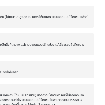
ัน (ไม่เกินระยะสูงสุด
12 เมตร
ให้ยกเลิก
ระบบจอดแบบไร้คนขับ
แล้วรี
บหลีกสิ่งกีดขวาง แต่ระบบจอดแบบไร้คนขับจะไม่เลี้ยวรอบสิ่งกีดขวาง
ริเวณใกล้เคียง
ยจากเพดานได้ (เช่น จักรยาน) นอกจากนี้ สถานการณ์ที่ไม่คาดคิดมาก
ช่องจอดรถ จนทำให้
ระบบจอดแบบไร้คนขับ
ไม่สามารถขยับ
Model 3
อบ และเตรียมที่จะหยุด
Model 3
ตลอดเวลา