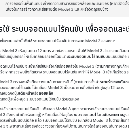
การจอดรถในพื้นที่แคบจะจำกัดความสามารถของกล้องและเซนเซอร์ (หากมีติดตั้ง
เสี่ยงในการสร้างความเสียหายต่อ
Model 3
และ/หรือวัตถุรอบข้าง
รใช้
ระบบจอดแบบไร้คนขับ
เพื่อจอดและ
ั้นตอนเหล่านี้เพื่อใช้
ระบบจอดแบบไร้คนขับ
ในการจอด
Model 3
ของคุณ:
ับ
Model 3
ให้อยู่ในแนว
12 เมตร
จากช่องจอดรถ เพื่อให้
Model 3
สามารถเคลื่อนตา
มื่อยืนอยู่นอกรถ ให้เริ่มเคลื่อนรถจอดโดยแตะ
ระบบจอดแบบไร้คนขับ
บนแอปมือถือ แ
อดแบบไร้คนขับ
จะเข้าเกียร์ขับหรือเกียร์ถอยหลังใน
Model 3
(ตามทิศทางที่คุณกำหน
หรือหากตรวจพบสิ่งกีดขวาง
ระบบจอดแบบไร้คนขับ
จะทำให้
Model 3
เข้าเกียร์จอด
ร
odel 3
ตรวจพบสิ่งกีดขวางในเส้นทางการขับขี่ (ภายในการตั้งค่า
ระยะห่างของกันช
ะบบจอดแบบไร้คนขับ
ได้เคลื่อน
Model 3
เป็นระยะทางถึงขีดจำกัดสูงสุด
12 เมตร
ุณหยุดกดปุ่ม
เดินหน้า
หรือ
ถอยหลัง
ุณกดปุ่มเพื่อหยุด
ระบบจอดแบบไร้คนขับ
ด้วยตนเอง
ณใช้
ระบบจอดแบบไร้คนขับ
เพื่อจอด
Model 3
คุณจะสามารถใช้
ระบบจอดแบบไร้คนข
l 3
ยังคงเข้าเกียร์จอดอยู่) หรือเคลื่อนให้อยู่ใน
ระบบจอดแบบไร้คนขับ
ระยะทาง
สูงส
งตรงข้ามในแอปมือถือ แล้ว
ระบบจอดแบบไร้คนขับ
จะเคลื่อน
Model 3
ไปตามเส้นทา
l 3
จะพยายามเลี่ยงสิ่งกีดขวางขณะที่ยังคงไปตามเส้นทางใกล้เคียงกับเส้นทางเดิม 